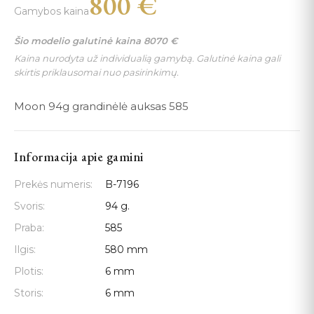
800
€
Gamybos kaina
Šio modelio galutinė kaina
8070
€
Kaina nurodyta už individualią gamybą. Galutinė kaina gali
skirtis priklausomai nuo pasirinkimų.
Moon 94g grandinėlė auksas 585
Informacija apie gamini
Prekės numeris:
B-7196
Svoris:
94 g.
Praba:
585
Ilgis:
580 mm
Plotis:
6 mm
Storis:
6 mm