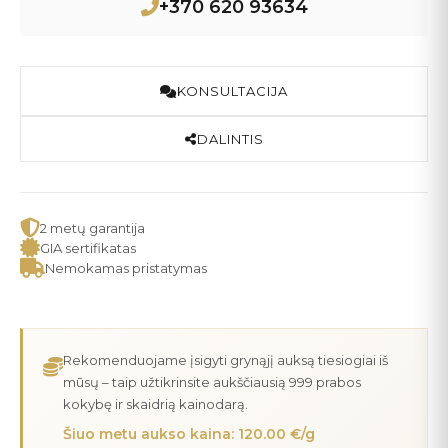
+370 620 93634
KONSULTACIJA
DALINTIS
2 metų garantija
GIA sertifikatas
Nemokamas pristatymas
Rekomenduojame įsigyti grynąjį auksą tiesiogiai iš
mūsų – taip užtikrinsite aukščiausią 999 prabos
kokybę ir skaidrią kainodarą.
Šiuo metu aukso kaina: 120.00 €/g