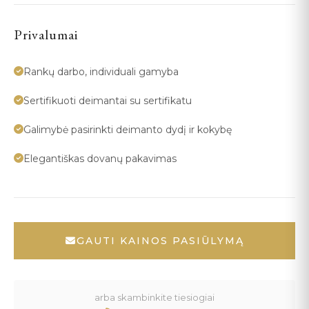
Privalumai
Rankų darbo, individuali gamyba
Sertifikuoti deimantai su sertifikatu
Galimybė pasirinkti deimanto dydį ir kokybę
Elegantiškas dovanų pakavimas
GAUTI KAINOS PASIŪLYMĄ
arba skambinkite tiesiogiai