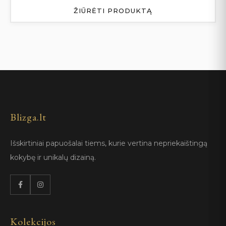
ŽIŪRĖTI PRODUKTĄ
Blizga.lt
Išskirtiniai papuošalai tiems, kurie vertina nepriekaištingą
kokybę ir unikalų dizainą.
Kolekcijos