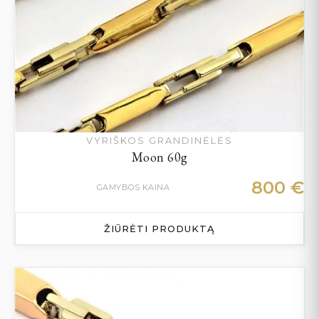
VYRIŠKOS GRANDINĖLĖS
Moon 60g
800
€
GAMYBOS KAINA
ŽIŪRĖTI PRODUKTĄ