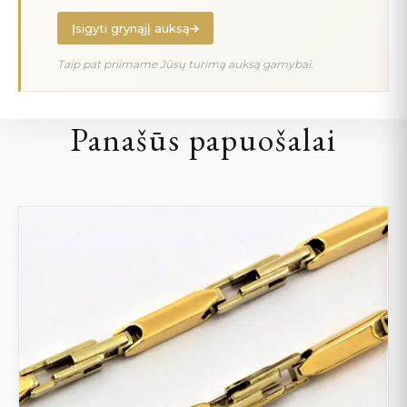
Įsigyti grynąjį auksą
Taip pat priimame Jūsų turimą auksą gamybai.
Panašūs papuošalai