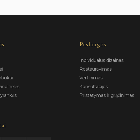
os
Paslaugos
Individualus dizainas
ai
Restauravimas
abukai
Vertinimas
andinėlės
Konsultacijos
pyrankės
Pristatymas ir grąžinimas
tai