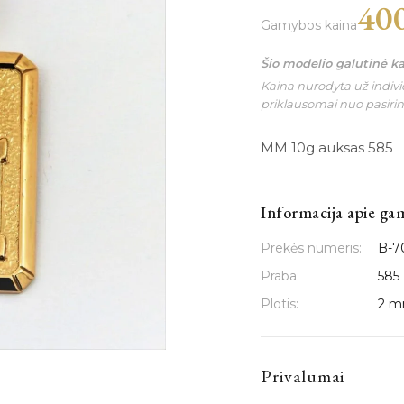
40
Gamybos kaina
Šio modelio galutinė k
Kaina nurodyta už individ
priklausomai nuo pasiri
MM 10g auksas 585
Informacija apie ga
Prekės numeris:
B-7
Praba:
585
Plotis:
2 
Privalumai