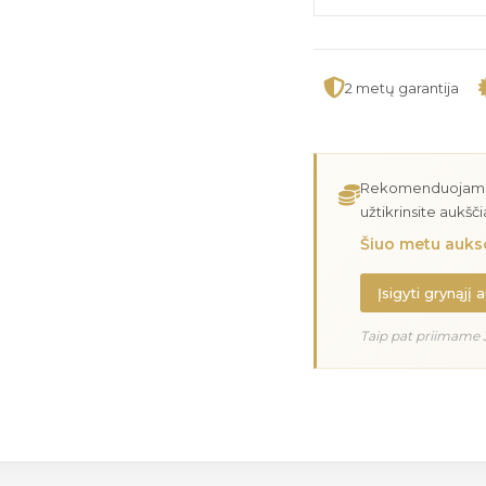
2 metų garantija
Rekomenduojame įs
užtikrinsite aukšč
Šiuo metu aukso
Įsigyti grynąjį 
Taip pat priimame 