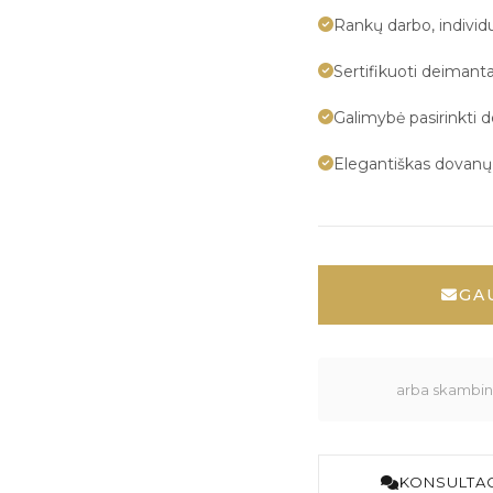
Rankų darbo, indivi
Sertifikuoti deimanta
Galimybė pasirinkti 
Elegantiškas dovan
GA
arba skambink
KONSULTAC