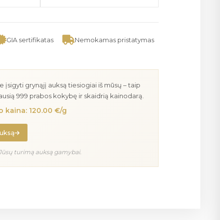
GIA sertifikatas
Nemokamas pristatymas
igyti grynąjį auksą tiesiogiai iš mūsų – taip
iausią 999 prabos kokybę ir skaidrią kainodarą.
 kaina: 120.00 €/g
auksą
Jūsų turimą auksą gamybai.