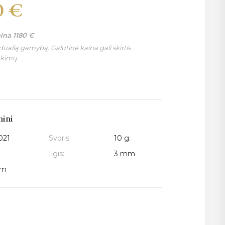
0
€
aina
1180
€
ualią gamybą. Galutinė kaina gali skirtis
nkimų.
mini
021
Svoris:
10 g.
Ilgis:
3 mm
mm