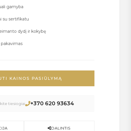
duali gamyba
i su sertifikatu
deimanto dydį ir kokybę
ų pakavimas
UTI KAINOS PASIŪLYMĄ
+370 620 93634
ite tiesiogiai
IJA
DALINTIS