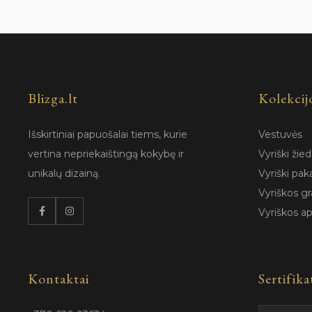
Blizga.lt
Kolekcij
Išskirtiniai papuošalai tiems, kurie
Vestuvės
vertina nepriekaištingą kokybę ir
Vyriški žied
unikalų dizainą.
Vyriški pak
Vyriškos gr
Vyriškos a
Kontaktai
Sertifika