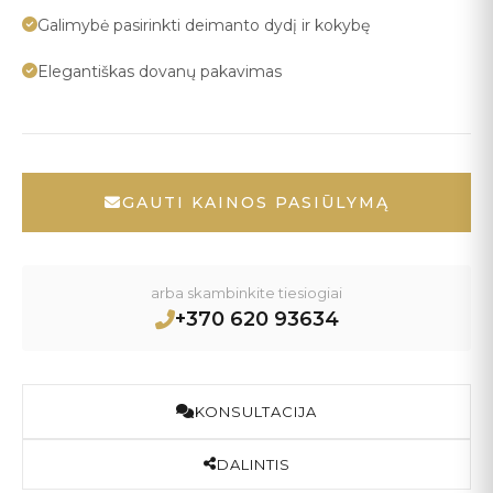
Galimybė pasirinkti deimanto dydį ir kokybę
Elegantiškas dovanų pakavimas
GAUTI KAINOS PASIŪLYMĄ
arba skambinkite tiesiogiai
+370 620 93634
KONSULTACIJA
DALINTIS