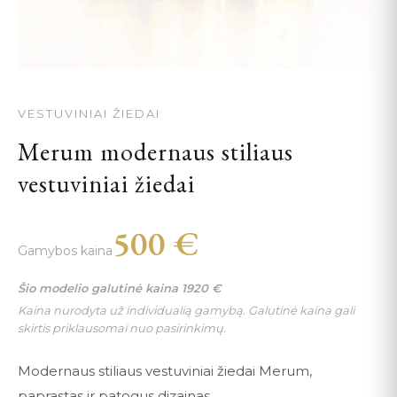
VESTUVINIAI ŽIEDAI
Merum modernaus stiliaus
vestuviniai žiedai
500
€
Gamybos kaina
Šio modelio galutinė kaina
1920
€
Kaina nurodyta už individualią gamybą. Galutinė kaina gali
skirtis priklausomai nuo pasirinkimų.
Modernaus stiliaus vestuviniai žiedai Merum,
paprastas ir patogus dizainas