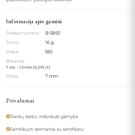
Informacija apie gamini
Prekės numeris:
B-5893
Svoris:
16 g.
Praba:
585
Briliantai:
7 vnt. - 1.5 mm (0,015 ct)
Plotis:
7 mm
Privalumai
Rankų darbo, individuali gamyba
Sertifikuoti deimantai su sertifikatu