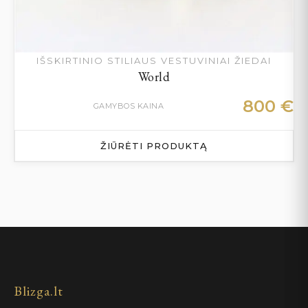
IŠSKIRTINIO STILIAUS VESTUVINIAI ŽIEDAI
World
800
€
GAMYBOS KAINA
ŽIŪRĖTI PRODUKTĄ
Blizga.lt