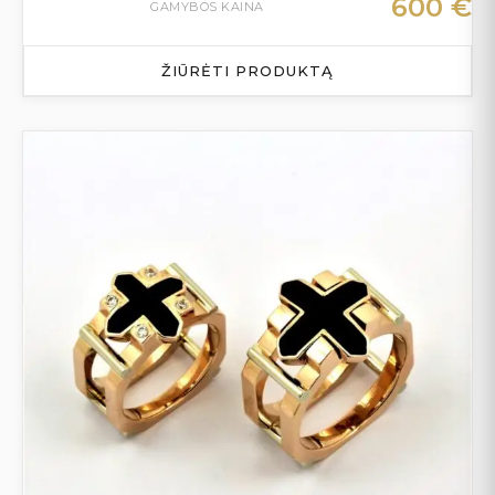
600
€
GAMYBOS KAINA
ŽIŪRĖTI PRODUKTĄ