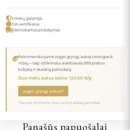
2 metų garantija
GIA sertifikatas
Nemokamas pristatymas
Rekomenduojame įsigyti grynąjį auksą tiesiogiai iš
mūsų – taip užtikrinsite aukščiausią 999 prabos
kokybę ir skaidrią kainodarą.
Šiuo metu aukso kaina: 120.00 €/g
Įsigyti grynąjį auksą
Taip pat priimame Jūsų turimą auksą gamybai.
Panašūs papuošalai