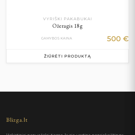
VYRIŠKI PAKABUKAI
Ožeragis 18g
500
€
GAMYBOS KAINA
ŽIŪRĖTI PRODUKTĄ
Blizga.lt