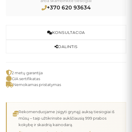
arba skambinkite tiesiogiai
+370 620 93634
KONSULTACIJA
DALINTIS
2 metų garantija
GIA sertifikatas
Nemokamas pristatymas
Rekomenduojame įsigyti grynąjį auksą tiesiogiai iš
mūsų – taip užtikrinsite aukščiausią 999 prabos
kokybę ir skaidrią kainodarą.