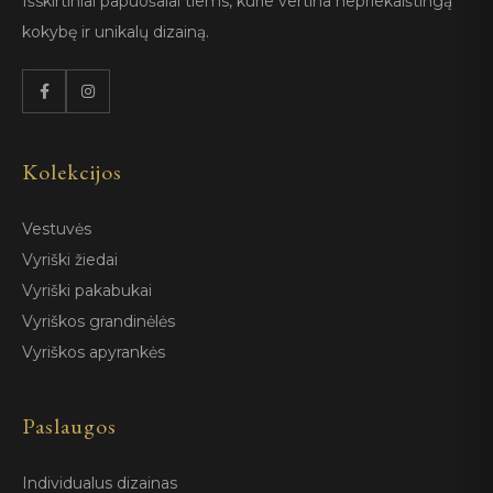
Išskirtiniai papuošalai tiems, kurie vertina nepriekaištingą
kokybę ir unikalų dizainą.
Kolekcijos
Vestuvės
Vyriški žiedai
Vyriški pakabukai
Vyriškos grandinėlės
Vyriškos apyrankės
Paslaugos
Individualus dizainas