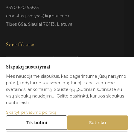
+370 620 93634
ernestas.juvelyras@gmail.com
Tilžės 89a, Šiauliai 78113, Lietuva
Sertifikatai
GIA
100%
Slapukų nustatymai
ISO 9001
Certified
Authentic
Mes naudojame slapukus, kad pagerintume jūsų naršymo
patirtį, rodytume suasmenintą turinį ir analizuotume
svetainės lankomumą. Spustelėję „Sutinku" sutinkate su
visų slapukų naudojimu. Galite pasirinkti, kuriuos slapukus
norite leisti.
Skaityti privatumo politiką
© 2026 Blizga.lt. Visos teisės saugomos. |
Privatumo politika
|
Naudojimo sąlygos
Tik būtini
Sutinku