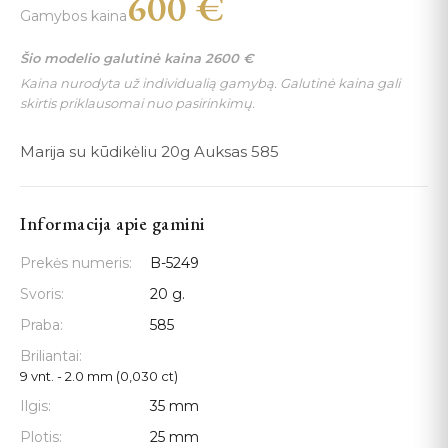
600
€
Gamybos kaina
Šio modelio galutinė kaina
2600
€
Kaina nurodyta už individualią gamybą. Galutinė kaina gali
skirtis priklausomai nuo pasirinkimų.
Marija su kūdikėliu 20g Auksas 585
Informacija apie gamini
Prekės numeris:
B-5249
Svoris:
20 g.
Praba:
585
Briliantai:
9 vnt. - 2.0 mm (0,030 ct)
Ilgis:
35 mm
Plotis:
25 mm