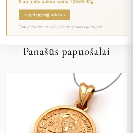
Šiuo metu aukso kaina: 120.00 €/g
Įsigyti grynąjį auksą
Taip pat priimame Jūsų turimą auksą gamybai.
Panašūs papuošalai