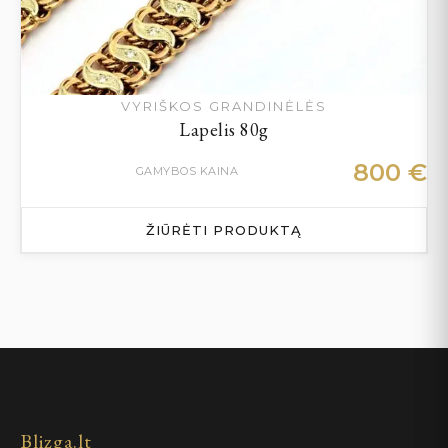
VYRIŠKOS GRANDINĖLĖS
Lapelis 80g
800
€
GAMYBOS KAINA
ŽIŪRĖTI PRODUKTĄ
Blizga.lt