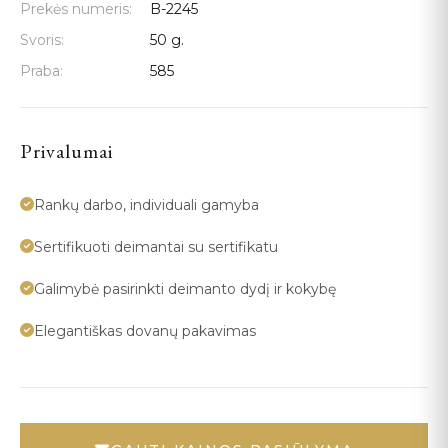
Prekės numeris:
B-2245
Svoris:
50 g.
Praba:
585
Privalumai
Rankų darbo, individuali gamyba
Sertifikuoti deimantai su sertifikatu
Galimybė pasirinkti deimanto dydį ir kokybę
Elegantiškas dovanų pakavimas