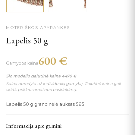
MOTERIŠKOS APYRANKĖS
Lapelis 50 g
600
€
Gamybos kaina
Šio modelio galutinė kaina
4470
€
Kaina nurodyta už individualią gamybą. Galutinė kaina gali
skirtis priklausomai nuo pasirinkimų.
Lapelis 50 g grandinėlė auksas 585
Informacija apie gamini