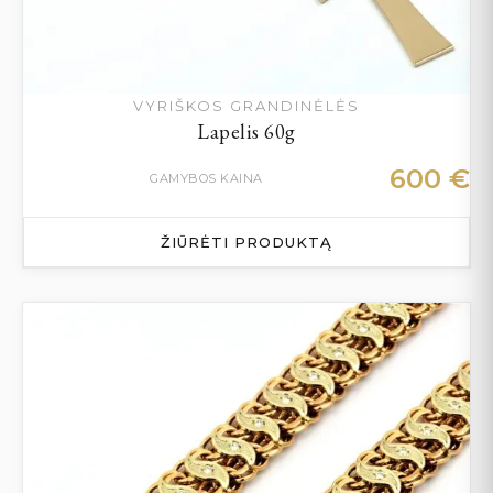
VYRIŠKOS GRANDINĖLĖS
Lapelis 60g
600
€
GAMYBOS KAINA
ŽIŪRĖTI PRODUKTĄ