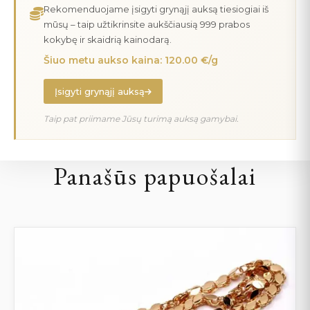
Rekomenduojame įsigyti grynąjį auksą tiesiogiai iš
mūsų – taip užtikrinsite aukščiausią 999 prabos
kokybę ir skaidrią kainodarą.
Šiuo metu aukso kaina: 120.00 €/g
Įsigyti grynąjį auksą
Taip pat priimame Jūsų turimą auksą gamybai.
Panašūs papuošalai