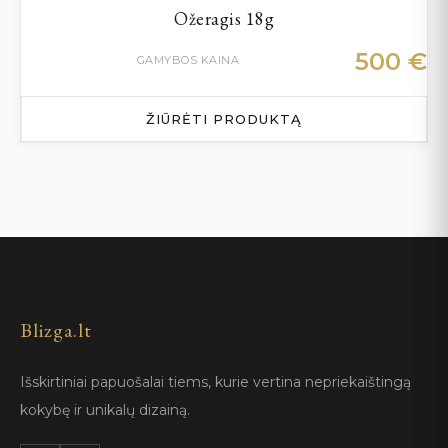
Ožeragis 18g
500
€
GAMYBOS KAINA
ŽIŪRĖTI PRODUKTĄ
Blizga.lt
Išskirtiniai papuošalai tiems, kurie vertina nepriekaištingą
kokybę ir unikalų dizainą.