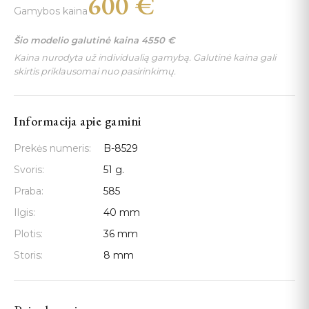
600
€
Gamybos kaina
Šio modelio galutinė kaina
4550
€
Kaina nurodyta už individualią gamybą. Galutinė kaina gali
skirtis priklausomai nuo pasirinkimų.
Informacija apie gamini
Prekės numeris:
B-8529
Svoris:
51 g.
Praba:
585
Ilgis:
40 mm
Plotis:
36 mm
Storis:
8 mm