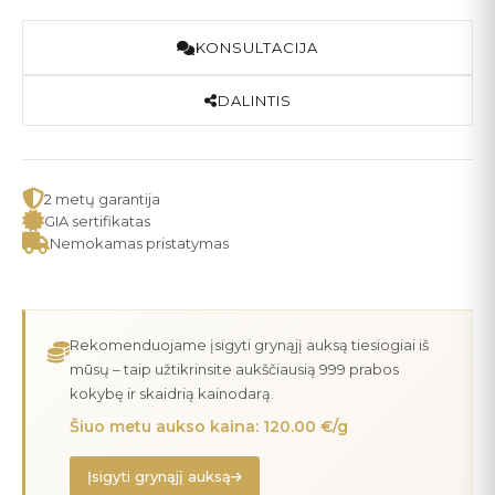
KONSULTACIJA
DALINTIS
2 metų garantija
GIA sertifikatas
Nemokamas pristatymas
Rekomenduojame įsigyti grynąjį auksą tiesiogiai iš
mūsų – taip užtikrinsite aukščiausią 999 prabos
kokybę ir skaidrią kainodarą.
Šiuo metu aukso kaina: 120.00 €/g
Įsigyti grynąjį auksą