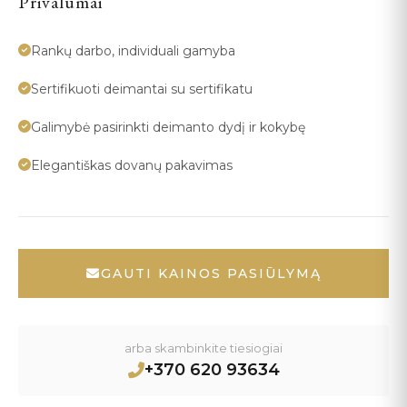
Privalumai
Rankų darbo, individuali gamyba
Sertifikuoti deimantai su sertifikatu
Galimybė pasirinkti deimanto dydį ir kokybę
Elegantiškas dovanų pakavimas
GAUTI KAINOS PASIŪLYMĄ
arba skambinkite tiesiogiai
+370 620 93634