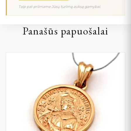
Taip pat priimame Jūsų turimą auksą gamybai.
Panašūs papuošalai