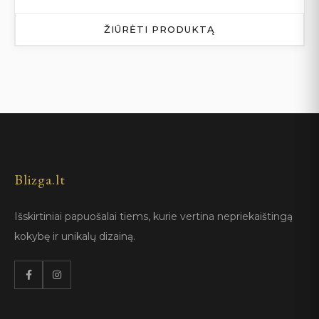
ŽIŪRĖTI PRODUKTĄ
Blizga.lt
Išskirtiniai papuošalai tiems, kurie vertina nepriekaištingą
kokybę ir unikalų dizainą.