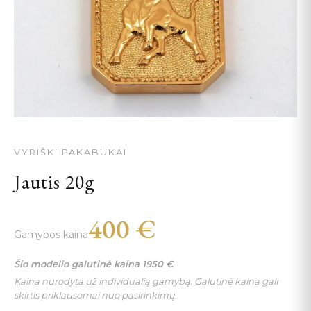
VYRIŠKI PAKABUKAI
Jautis 20g
400
€
Gamybos kaina
Šio modelio galutinė kaina
1950
€
Kaina nurodyta už individualią gamybą. Galutinė kaina gali
skirtis priklausomai nuo pasirinkimų.