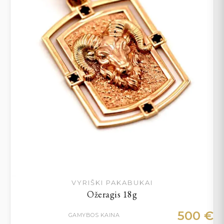
VYRIŠKI PAKABUKAI
Ožeragis 18g
500
€
GAMYBOS KAINA