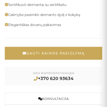
Sertifikuoti deimantai su sertifikatu
Galimybė pasirinkti deimanto dydį ir kokybę
Elegantiškas dovanų pakavimas
GAUTI KAINOS PASIŪLYMĄ
arba skambinkite tiesiogiai
+370 620 93634
KONSULTACIJA