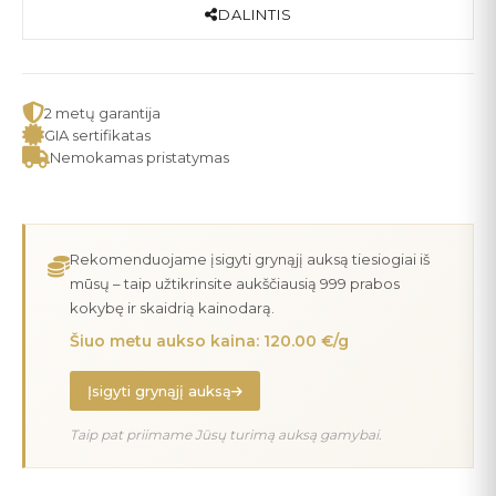
DALINTIS
2 metų garantija
GIA sertifikatas
Nemokamas pristatymas
Rekomenduojame įsigyti grynąjį auksą tiesiogiai iš
mūsų – taip užtikrinsite aukščiausią 999 prabos
kokybę ir skaidrią kainodarą.
Šiuo metu aukso kaina: 120.00 €/g
Įsigyti grynąjį auksą
Taip pat priimame Jūsų turimą auksą gamybai.