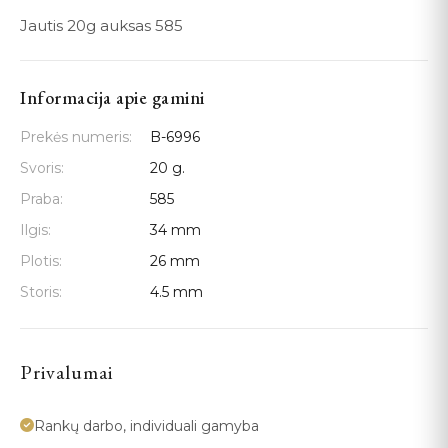
Jautis 20g auksas 585
Informacija apie gamini
Prekės numeris:
B-6996
Svoris:
20 g.
Praba:
585
Ilgis:
34 mm
Plotis:
26 mm
Storis:
4.5 mm
Privalumai
Rankų darbo, individuali gamyba