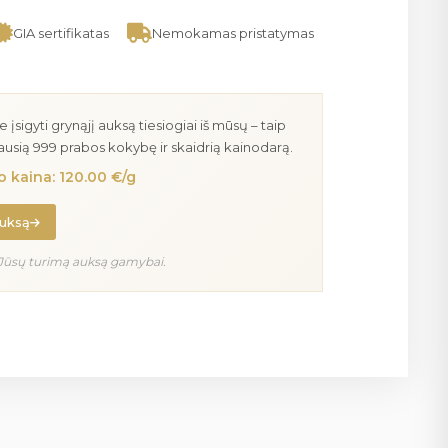
GIA sertifikatas
Nemokamas pristatymas
igyti grynąjį auksą tiesiogiai iš mūsų – taip
iausią 999 prabos kokybę ir skaidrią kainodarą.
 kaina: 120.00 €/g
auksą
Jūsų turimą auksą gamybai.