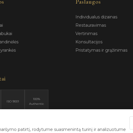
os
Paslaugos
Individualus dizainas
ai
Restauravimas
abukai
Vertinimas
andinėlės
Konsultacijos
pyrankės
Pristatymas ir grąžinimas
tai
100%
ISO 9001
Authentic
ršymo patirtį, rodytume suasmenintą turinį ir analizuotume