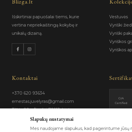
Blizga.lt
Kolekcij
Išskirtiniai papuošalai tiems, kurie
Vestuvės
vertina nepriekaištingą kokybę ir
Vyriški žied
unikalų dizainą.
Vyriški pak
Vyriškos gr
Vyriškos a
Kontaktai
Sertifika
+370 620 93634
GIA
ernestas.juvelyras@gmail.com
Certified
Tilžės 89a, Šiauliai 78113, Lietuva
Slapukų nustatymai
Mes naudojame slapukus, kad pagerintume jūsų na