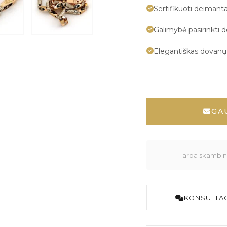
Sertifikuoti deimanta
Galimybė pasirinkti 
Elegantiškas dovan
GA
arba skambink
KONSULTAC