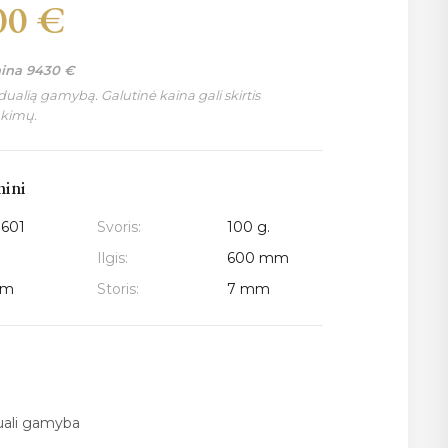
00
€
aina
9430
€
ualią gamybą. Galutinė kaina gali skirtis
nkimų.
mini
3601
Svoris:
100 g.
Ilgis:
600 mm
mm
Storis:
7 mm
duali gamyba