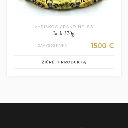
VYRIŠKOS GRANDINĖLĖS
Jack 370g
1500
€
GAMYBOS KAINA
ŽIŪRĖTI PRODUKTĄ