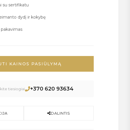
i su sertifikatu
deimanto dydį ir kokybę
ų pakavimas
UTI KAINOS PASIŪLYMĄ
+370 620 93634
ite tiesiogiai
IJA
DALINTIS