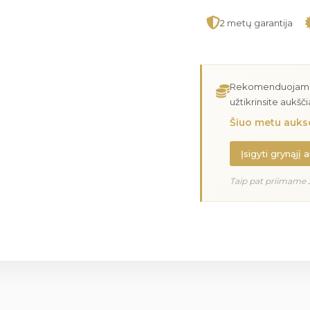
2 metų garantija
Rekomenduojame įs
užtikrinsite aukšč
Šiuo metu aukso
Įsigyti grynąjį 
Taip pat priimame 