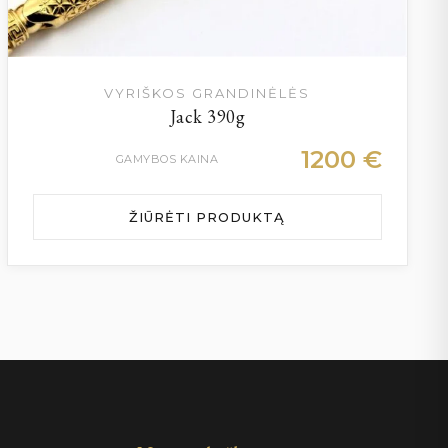
VYRIŠKOS GRANDINĖLĖS
Jack 390g
1200
€
GAMYBOS KAINA
ŽIŪRĖTI PRODUKTĄ