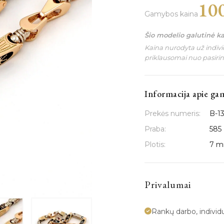
10
Gamybos kaina
Šio modelio galutinė k
Kaina nurodyta už individ
priklausomai nuo pasiri
Informacija apie ga
Prekės numeris:
B-1
Praba:
585
Plotis:
7 
Privalumai
Rankų darbo, indivi