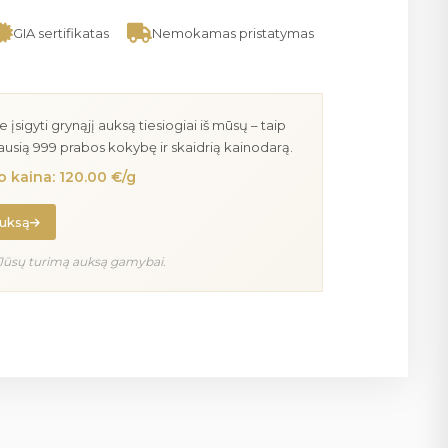
GIA sertifikatas
Nemokamas pristatymas
igyti grynąjį auksą tiesiogiai iš mūsų – taip
iausią 999 prabos kokybę ir skaidrią kainodarą.
 kaina: 120.00 €/g
auksą
Jūsų turimą auksą gamybai.