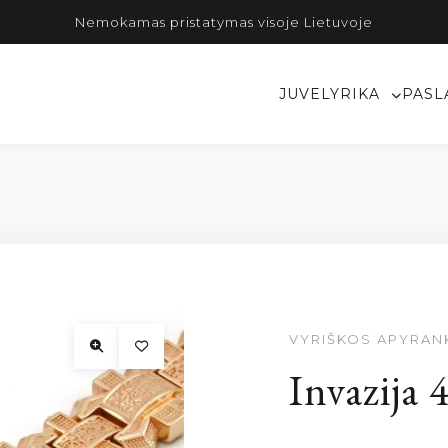
Nemokamas pristatymas visoje Lietuvoje
JUVELYRIKA
PASL
VYRIŠKOS APYRAN
Invazija 