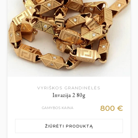
VYRIŠKOS GRANDINĖLĖS
Invazija 2 80g
800
€
GAMYBOS KAINA
ŽIŪRĖTI PRODUKTĄ