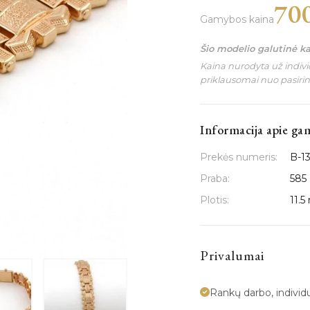
70
Gamybos kaina
Šio modelio galutinė k
Kaina nurodyta už individ
priklausomai nuo pasiri
Informacija apie ga
Prekės numeris:
B-1
Praba:
585
Plotis:
11.
Privalumai
Rankų darbo, indivi