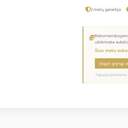
2 metų garantija
Rekomenduojame įs
užtikrinsite aukšč
Šiuo metu aukso
Įsigyti grynąjį 
Taip pat priimame 