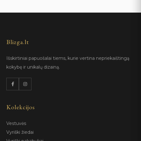
Blizga.lt
Išskirtiniai papuošalai tiems, kurie vertina nepriekaištingą
kokybę ir unikalų dizainą.
Kolekcijos
Vestuvės
Vyriški žiedai