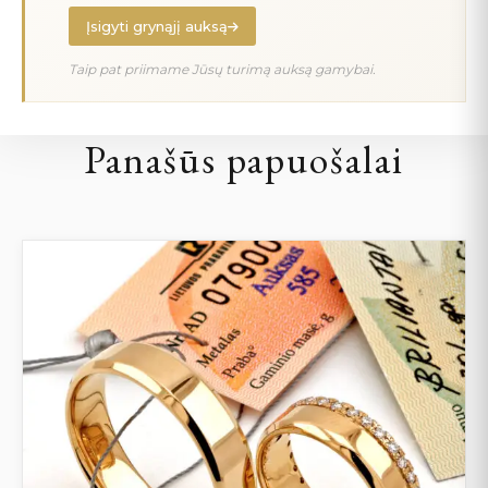
Įsigyti grynąjį auksą
Taip pat priimame Jūsų turimą auksą gamybai.
Panašūs papuošalai