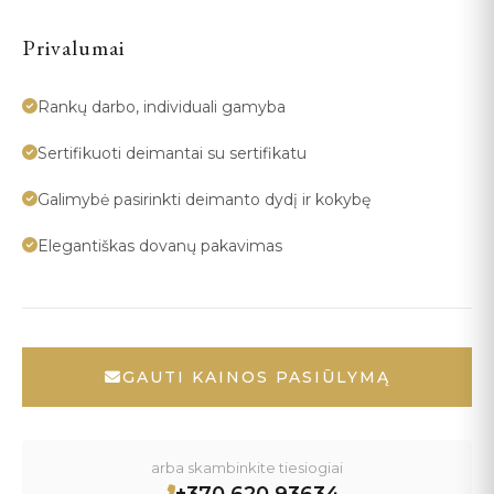
Privalumai
Rankų darbo, individuali gamyba
Sertifikuoti deimantai su sertifikatu
Galimybė pasirinkti deimanto dydį ir kokybę
Elegantiškas dovanų pakavimas
GAUTI KAINOS PASIŪLYMĄ
arba skambinkite tiesiogiai