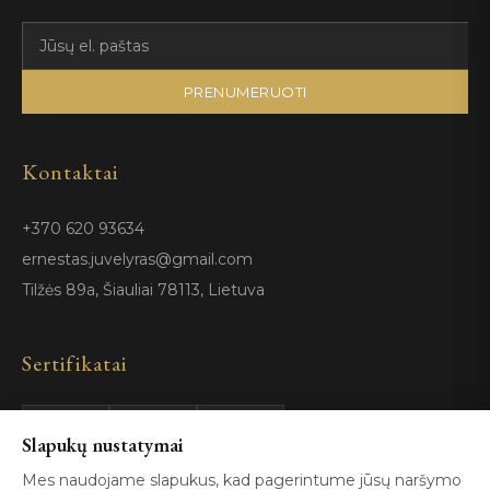
PRENUMERUOTI
Kontaktai
+370 620 93634
ernestas.juvelyras@gmail.com
Tilžės 89a, Šiauliai 78113, Lietuva
Sertifikatai
Slapukų nustatymai
GIA
100%
ISO 9001
Certified
Authentic
Mes naudojame slapukus, kad pagerintume jūsų naršymo