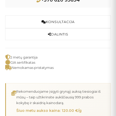
+370 620 93634
KONSULTACIJA
DALINTIS
2 metų garantija
GIA sertifikatas
Nemokamas pristatymas
Rekomenduojame įsigyti grynąjį auksą tiesiogiai iš
mūsų – taip užtikrinsite aukščiausią 999 prabos
kokybę ir skaidrią kainodarą.
Šiuo metu aukso kaina: 120.00 €/g