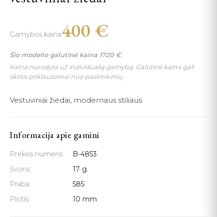
400
€
Gamybos kaina
Šio modelio galutinė kaina
1720
€
Kaina nurodyta už individualią gamybą. Galutinė kaina gali
skirtis priklausomai nuo pasirinkimų.
Vestuviniai žiedai, modernaus stiliaus
Informacija apie gamini
Prekės numeris:
B-4853
Svoris:
17 g.
Praba:
585
Plotis:
10 mm