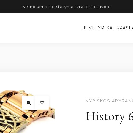
Nemokamas pristatymas visoje Lietuvoje
JUVELYRIKA
PASL
VYRIŠKOS APYRAN
History 