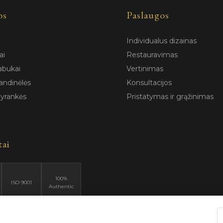
os
Paslaugos
Individualus dizainas
ai
Restauravimas
abukai
Vertinimas
andinėlės
Konsultacijos
pyrankės
Pristatymas ir grąžinimas
tai
100%
ISO 9001
Authentic