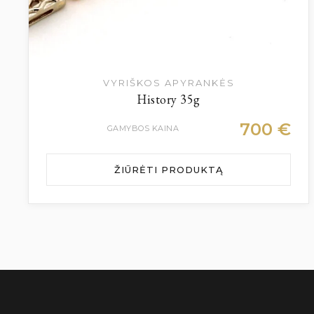
VYRIŠKOS APYRANKĖS
History 35g
700
€
GAMYBOS KAINA
ŽIŪRĖTI PRODUKTĄ