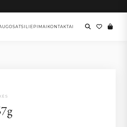
AUGOS
ATSILIEPIMAI
KONTAKTAI
KĖS
67g