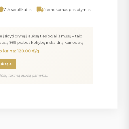
GIA sertifikatas
Nemokamas pristatymas
igyti grynąjį auksą tiesiogiai iš mūsų – taip
iausią 999 prabos kokybę ir skaidrią kainodarą.
 kaina: 120.00 €/g
auksą
Jūsų turimą auksą gamybai.