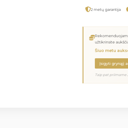
2 metų garantija
Rekomenduojame įs
užtikrinsite aukšč
Šiuo metu aukso
Įsigyti grynąjį 
Taip pat priimame 