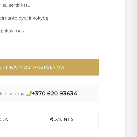
i su sertifikatu
deimanto dydį ir kokybę
ų pakavimas
UTI KAINOS PASIŪLYMĄ
+370 620 93634
ite tiesiogiai
IJA
DALINTIS