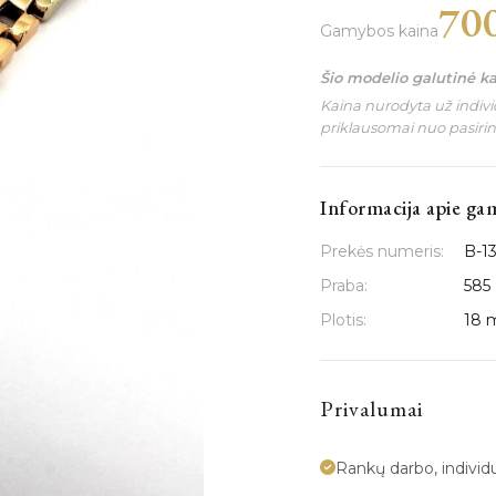
70
Gamybos kaina
Šio modelio galutinė k
Kaina nurodyta už individ
priklausomai nuo pasiri
Informacija apie ga
Prekės numeris:
B-1
Praba:
585
Plotis:
18
Privalumai
Rankų darbo, indivi