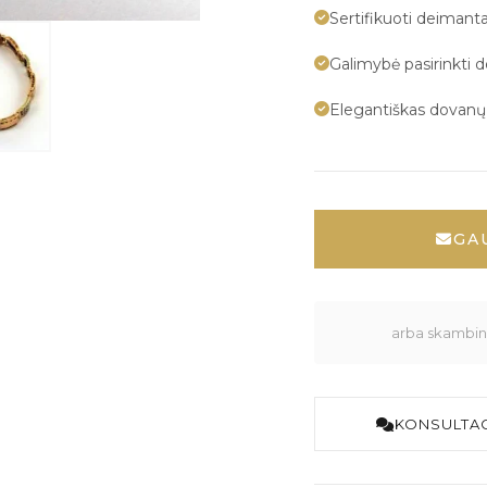
Sertifikuoti deimanta
Galimybė pasirinkti 
Elegantiškas dovan
GA
arba skambink
KONSULTAC