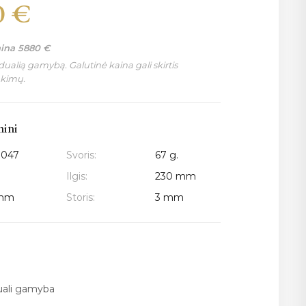
0
€
aina
5880
€
ualią gamybą. Galutinė kaina gali skirtis
nkimų.
mini
3047
Svoris:
67 g.
Ilgis:
230 mm
 mm
Storis:
3 mm
duali gamyba