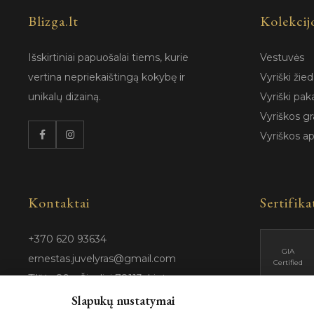
Blizga.lt
Kolekcij
Išskirtiniai papuošalai tiems, kurie
Vestuvės
vertina nepriekaištingą kokybę ir
Vyriški žied
unikalų dizainą.
Vyriški pak
Vyriškos gr
Vyriškos a
Kontaktai
Sertifika
+370 620 93634
GIA
ernestas.juvelyras@gmail.com
Certified
Tilžės 89a, Šiauliai 78113, Lietuva
Slapukų nustatymai