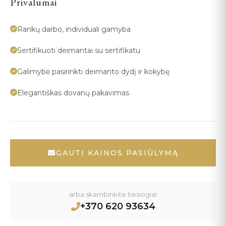
Privalumai
Rankų darbo, individuali gamyba
Sertifikuoti deimantai su sertifikatu
Galimybė pasirinkti deimanto dydį ir kokybę
Elegantiškas dovanų pakavimas
GAUTI KAINOS PASIŪLYMĄ
arba skambinkite tiesiogiai
+370 620 93634