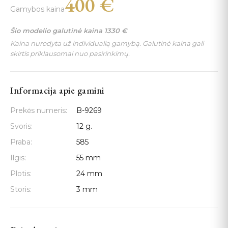
400
€
Gamybos kaina
Šio modelio galutinė kaina
1330
€
Kaina nurodyta už individualią gamybą. Galutinė kaina gali
skirtis priklausomai nuo pasirinkimų.
Informacija apie gamini
Prekės numeris:
B-9269
Svoris:
12 g.
Praba:
585
Ilgis:
55 mm
Plotis:
24 mm
Storis:
3 mm