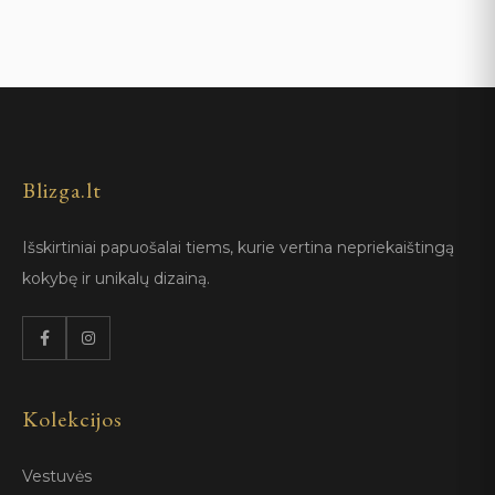
Blizga.lt
Išskirtiniai papuošalai tiems, kurie vertina nepriekaištingą
kokybę ir unikalų dizainą.
Kolekcijos
Vestuvės