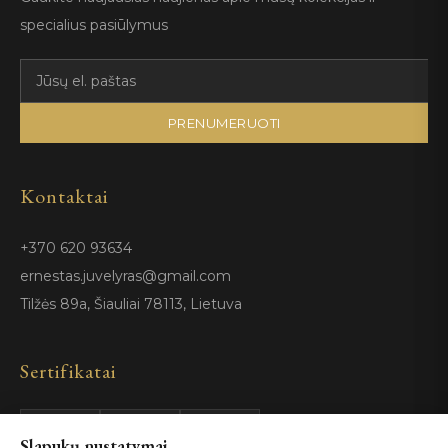
specialius pasiūlymus
PRENUMERUOTI
Kontaktai
+370 620 93634
ernestas.juvelyras@gmail.com
Tilžės 89a, Šiauliai 78113, Lietuva
Sertifikatai
Slapukų nustatymai
GIA
100%