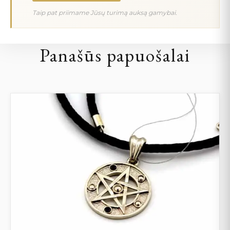
Taip pat priimame Jūsų turimą auksą gamybai.
Panašūs papuošalai