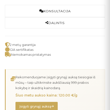
KONSULTACIJA
DALINTIS
2 metų garantija
GIA sertifikatas
Nemokamas pristatymas
Rekomenduojame įsigyti grynąjį auksą tiesiogiai iš
mūsų – taip užtikrinsite aukščiausią 999 prabos
kokybę ir skaidrią kainodarą.
Šiuo metu aukso kaina: 120.00 €/g
Įsigyti grynąjį auksą