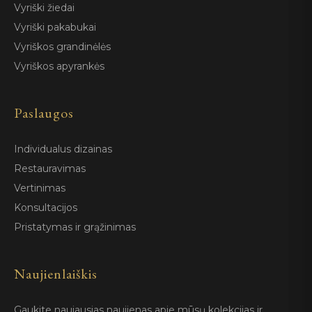
Vyriški žiedai
Vyriški pakabukai
Vyriškos grandinėlės
Vyriškos apyrankės
Paslaugos
Individualus dizainas
Restauravimas
Vertinimas
Konsultacijos
Pristatymas ir grąžinimas
Naujienlaiškis
Gaukite naujausias naujienas apie mūsų kolekcijas ir