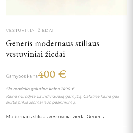
VESTUVINIAI ŽIEDAI
Generis modernaus stiliaus
vestuviniai žiedai
400
€
Gamybos kaina
Šio modelio galutinė kaina
1490
€
Kaina nurodyta už individualią gamybą. Galutinė kaina gali
skirtis priklausomai nuo pasirinkimų.
Modernaus stiliaus vestuviniai žiedai Generis