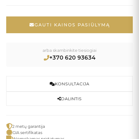
GAUTI KAINOS PASIŪLYMĄ
arba skambinkite tiesiogiai
+370 620 93634
KONSULTACIJA
DALINTIS
2 metų garantija
GIA sertifikatas
Nemokamas pristatymas