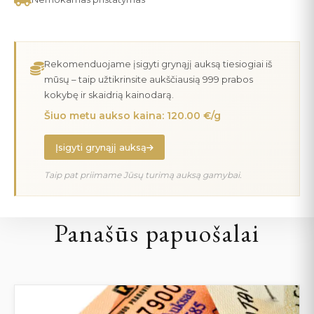
Rekomenduojame įsigyti grynąjį auksą tiesiogiai iš
mūsų – taip užtikrinsite aukščiausią 999 prabos
kokybę ir skaidrią kainodarą.
Šiuo metu aukso kaina: 120.00 €/g
Įsigyti grynąjį auksą
Taip pat priimame Jūsų turimą auksą gamybai.
Panašūs papuošalai