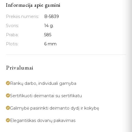
Informacija apie gamini
Prekės numeris:
B-5839
Svoris:
14 g.
Praba:
585
Plotis:
6 mm
Privalumai
Rankų darbo, individuali gamyba
Sertifikuoti deimantai su sertifikatu
Galimybė pasirinkti deimanto dydį ir kokybę
Elegantiškas dovanų pakavimas