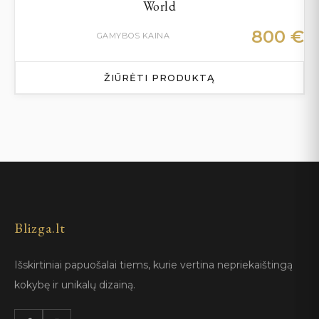
World
800
€
GAMYBOS KAINA
ŽIŪRĖTI PRODUKTĄ
Blizga.lt
Išskirtiniai papuošalai tiems, kurie vertina nepriekaištingą
kokybę ir unikalų dizainą.