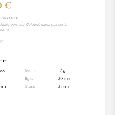
0
€
aina
1330
€
ualią gamybą. Galutinė kaina gali skirtis
nkimų.
85
mini
535
Svoris:
12 g.
Ilgis:
30 mm
 mm
Storis:
3 mm