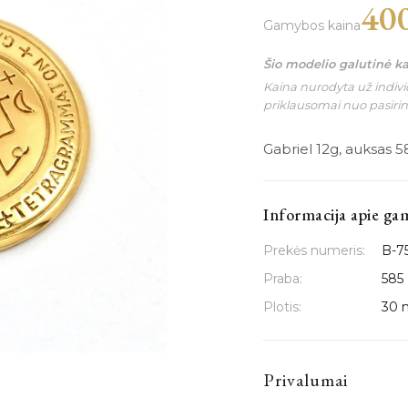
40
Gamybos kaina
Šio modelio galutinė k
Kaina nurodyta už individ
priklausomai nuo pasiri
Gabriel 12g, auksas 5
Informacija apie ga
Prekės numeris:
B-7
Praba:
585
Plotis:
30
Privalumai