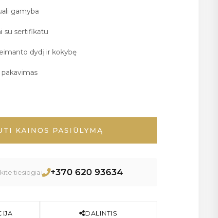
duali gamyba
i su sertifikatu
deimanto dydį ir kokybę
ų pakavimas
UTI KAINOS PASIŪLYMĄ
+370 620 93634
ite tiesiogiai
IJA
DALINTIS