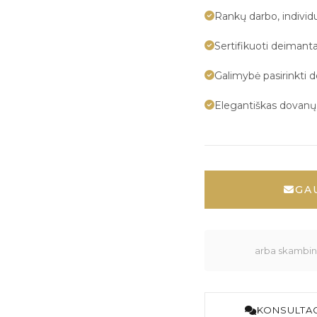
Rankų darbo, indivi
Sertifikuoti deimanta
Galimybė pasirinkti 
Elegantiškas dovan
GA
arba skambink
KONSULTAC