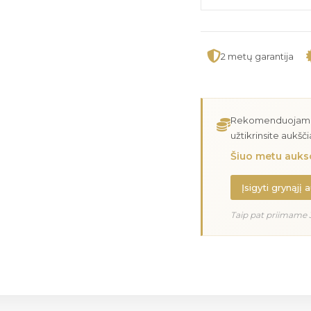
2 metų garantija
Rekomenduojame įs
užtikrinsite aukšč
Šiuo metu aukso
Įsigyti grynąjį 
Taip pat priimame 