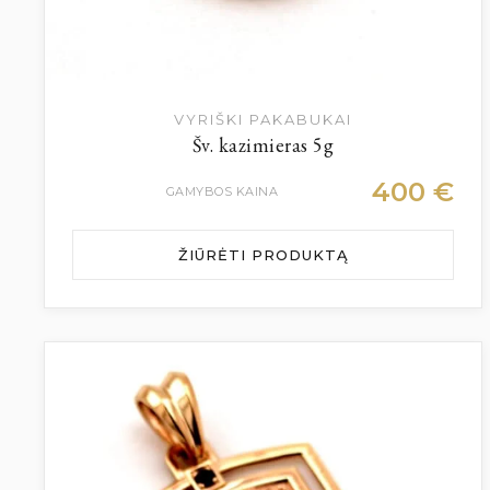
VYRIŠKI PAKABUKAI
Šv. kazimieras 5g
400
€
GAMYBOS KAINA
ŽIŪRĖTI PRODUKTĄ