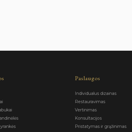
os
Paslaugos
Individualus dizainas
ai
Restauravimas
abukai
Vertinimas
andinėlės
Konsultacijos
pyrankės
Pristatymas ir grąžinimas