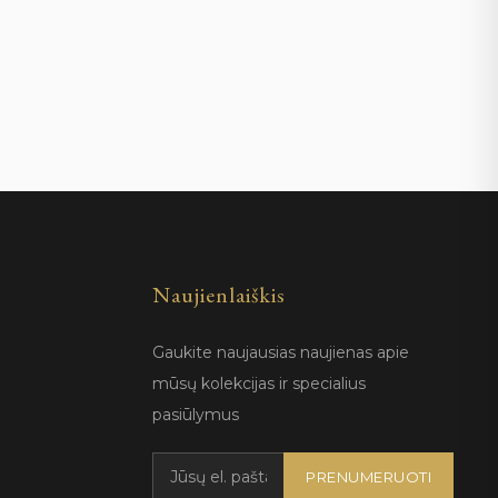
Naujienlaiškis
Gaukite naujausias naujienas apie
mūsų kolekcijas ir specialius
pasiūlymus
PRENUMERUOTI