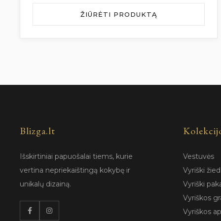
ŽIŪRĖTI PRODUKTĄ
Blizga.lt
Kolekcij
Išskirtiniai papuošalai tiems, kurie
Vestuvės
vertina nepriekaištingą kokybę ir
Vyriški žied
unikalų dizainą.
Vyriški pak
Vyriškos gr
Vyriškos a