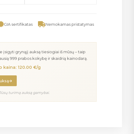
GIA sertifikatas
Nemokamas pristatymas
igyti grynąjį auksą tiesiogiai iš mūsų – taip
iausią 999 prabos kokybę ir skaidrią kainodarą.
 kaina: 120.00 €/g
auksą
Jūsų turimą auksą gamybai.