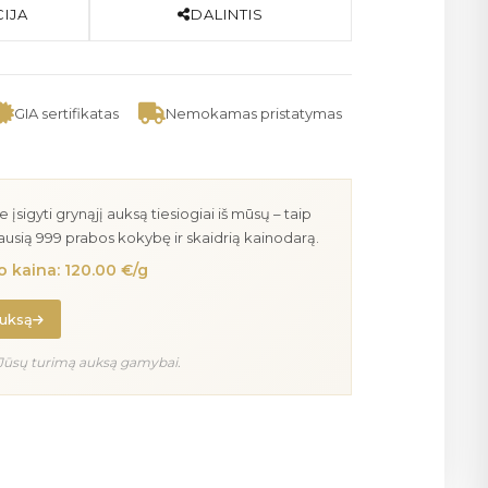
IJA
DALINTIS
GIA sertifikatas
Nemokamas pristatymas
igyti grynąjį auksą tiesiogiai iš mūsų – taip
iausią 999 prabos kokybę ir skaidrią kainodarą.
 kaina: 120.00 €/g
auksą
Jūsų turimą auksą gamybai.