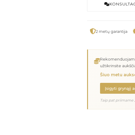
KONSULTAC
2 metų garantija
Rekomenduojame įs
užtikrinsite aukšč
Šiuo metu aukso
Įsigyti grynąjį 
Taip pat priimame 