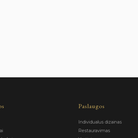
os
Paslaugos
Individualus dizainas
ai
Restauravimas