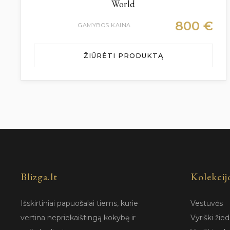
World
800
€
GAMYBOS KAINA
ŽIŪRĖTI PRODUKTĄ
Blizga.lt
Kolekcij
Išskirtiniai papuošalai tiems, kurie
Vestuvės
vertina nepriekaištingą kokybę ir
Vyriški žied