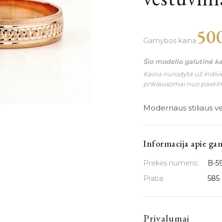
50
Gamybos kaina
Šio modelio galutinė k
Kaina nurodyta už individ
priklausomai nuo pasiri
Modernaus stiliaus ve
Informacija apie ga
Prekės numeris:
B-5
Praba:
585
Privalumai