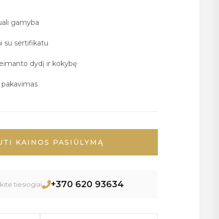
duali gamyba
i su sertifikatu
deimanto dydį ir kokybę
ų pakavimas
UTI KAINOS PASIŪLYMĄ
+370 620 93634
ite tiesiogiai