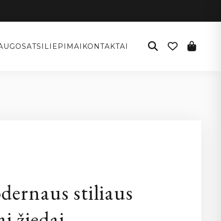
AUGOS
ATSILIEPIMAI
KONTAKTAI
I
dernaus stiliaus
ai žiedai