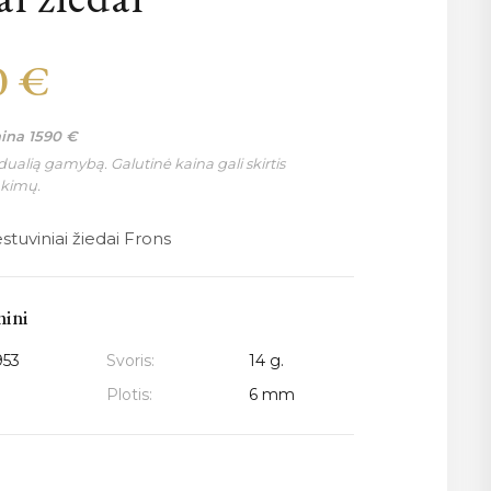
0
€
aina
1590
€
ualią gamybą. Galutinė kaina gali skirtis
nkimų.
stuviniai žiedai Frons
mini
953
Svoris:
14 g.
Plotis:
6 mm