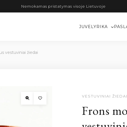
Nemokamas pristatymas visoje Lietuvoje
JUVELYRIKA
PASL
s vestuviniai žiedai
VESTUVINIAI ŽIEDA
Frons mo
vestuvini