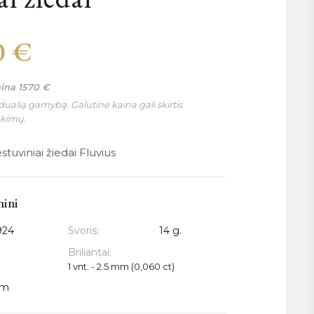
0
€
aina
1570
€
ualią gamybą. Galutinė kaina gali skirtis
nkimų.
tuviniai žiedai Fluvius
mini
924
Svoris:
14 g.
Briliantai:
1 vnt. - 2.5 mm (0,060 ct)
mm