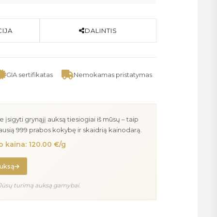
IJA
DALINTIS
GIA sertifikatas
Nemokamas pristatymas
igyti grynąjį auksą tiesiogiai iš mūsų – taip
iausią 999 prabos kokybę ir skaidrią kainodarą.
 kaina: 120.00 €/g
auksą
Jūsų turimą auksą gamybai.