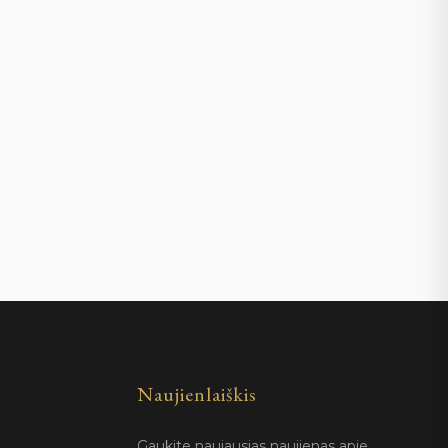
Naujienlaiškis
Gaukite naujausias naujienas apie