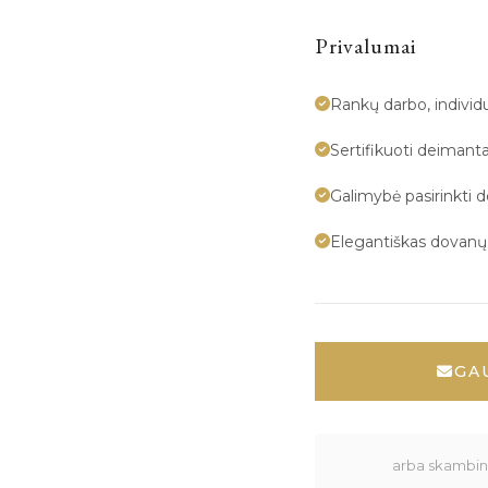
Privalumai
Rankų darbo, indivi
Sertifikuoti deimanta
Galimybė pasirinkti 
Elegantiškas dovan
GA
arba skambink