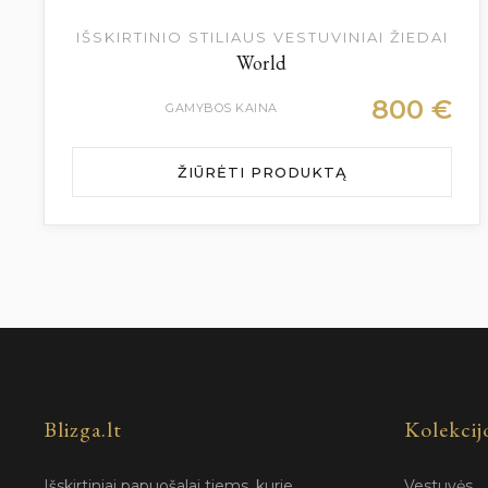
IŠSKIRTINIO STILIAUS VESTUVINIAI ŽIEDAI
World
800
€
GAMYBOS KAINA
ŽIŪRĖTI PRODUKTĄ
Blizga.lt
Kolekcij
Išskirtiniai papuošalai tiems, kurie
Vestuvės