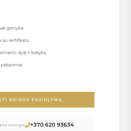
duali gamyba
i su sertifikatu
deimanto dydį ir kokybę
ų pakavimas
UTI KAINOS PASIŪLYMĄ
+370 620 93634
ite tiesiogiai