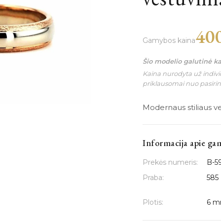
40
Gamybos kaina
Šio modelio galutinė k
Kaina nurodyta už individ
priklausomai nuo pasiri
Modernaus stiliaus ves
Informacija apie ga
Prekės numeris:
B-5
Praba:
585
Plotis:
6 