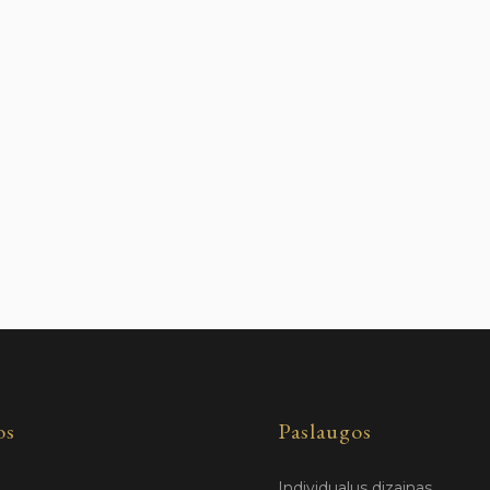
os
Paslaugos
Individualus dizainas