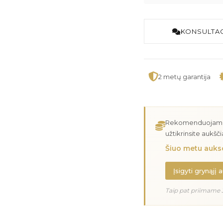
KONSULTAC
2 metų garantija
Rekomenduojame įs
užtikrinsite aukšč
Šiuo metu aukso
Įsigyti grynąjį 
Taip pat priimame 