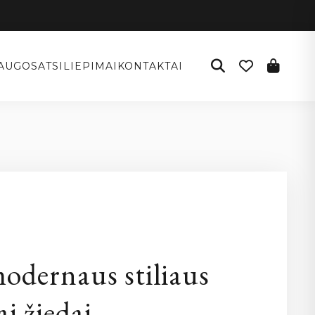
AUGOS
ATSILIEPIMAI
KONTAKTAI
I
odernaus stiliaus
ai žiedai