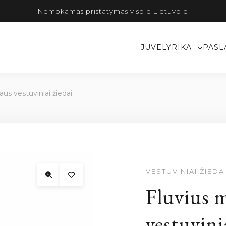
Nemokamas pristatymas visoje Lietuvoje
JUVELYRIKA
PASL
aus vestuviniai žiedai
VESTUVINIAI ŽIEDA
Fluvius m
vestuvini