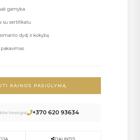
duali gamyba
i su sertifikatu
deimanto dydį ir kokybę
ų pakavimas
UTI KAINOS PASIŪLYMĄ
+370 620 93634
ite tiesiogiai
IJA
DALINTIS