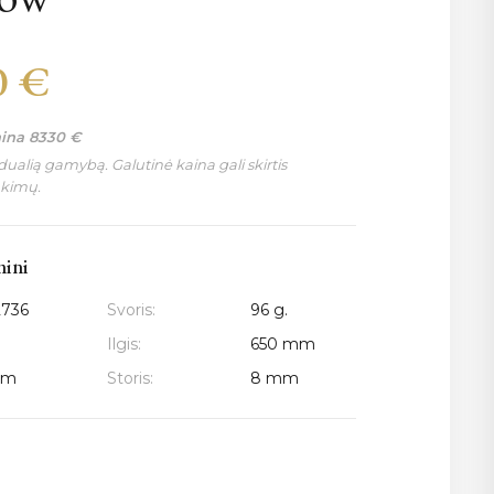
0
€
aina
8330
€
ualią gamybą. Galutinė kaina gali skirtis
nkimų.
mini
2736
Svoris:
96 g.
Ilgis:
650 mm
mm
Storis:
8 mm