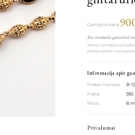
90
Gamybos kaina
Šio modelio galutinė k
Kaina nurodyta už individ
priklausomai nuo pasiri
Informacija apie ga
Prekės numeris:
B-1
Praba:
585
Plotis:
8 
Privalumai