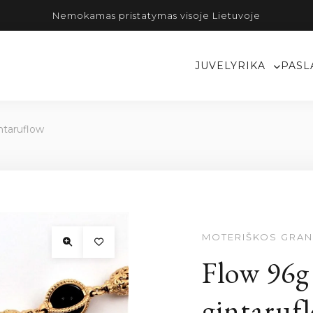
Nemokamas pristatymas visoje Lietuvoje
JUVELYRIKA
PASL
ntaruflow
MOTERIŠKOS GRAN
Flow 96g
gintaruf