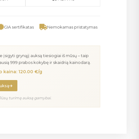
GIA sertifikatas
Nemokamas pristatymas
igyti grynąjį auksą tiesiogiai iš mūsų – taip
iausią 999 prabos kokybę ir skaidrią kainodarą.
 kaina: 120.00 €/g
auksą
Jūsų turimą auksą gamybai.