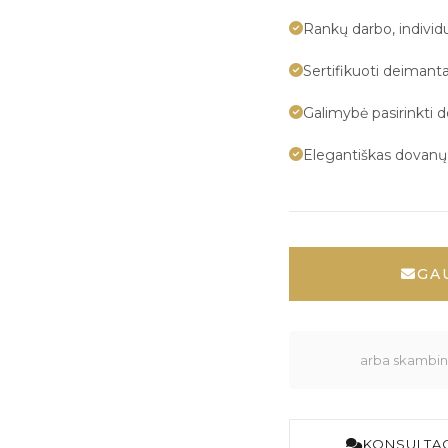
Rankų darbo, indivi
Sertifikuoti deimanta
Galimybė pasirinkti 
Elegantiškas dovan
GA
arba skambink
KONSULTAC