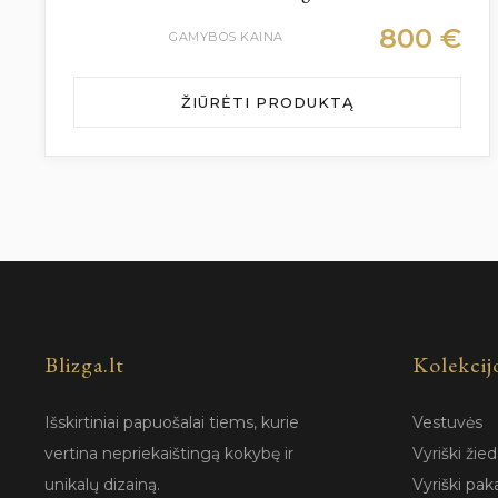
800
€
GAMYBOS KAINA
ŽIŪRĖTI PRODUKTĄ
Blizga.lt
Kolekcij
Išskirtiniai papuošalai tiems, kurie
Vestuvės
vertina nepriekaištingą kokybę ir
Vyriški žied
unikalų dizainą.
Vyriški pak