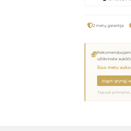
2 metų garantija
Rekomenduojame įs
užtikrinsite aukšč
Šiuo metu aukso
Įsigyti grynąjį 
Taip pat priimame 