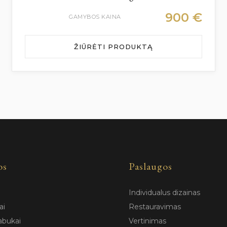
900
€
GAMYBOS KAINA
ŽIŪRĖTI PRODUKTĄ
os
Paslaugos
Individualus dizainas
ai
Restauravimas
abukai
Vertinimas