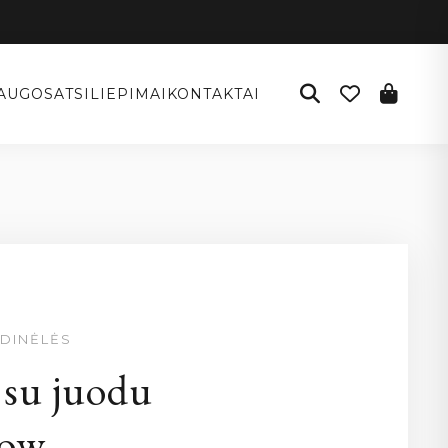
AUGOS
ATSILIEPIMAI
KONTAKTAI
DINĖLĖS
 su juodu
low