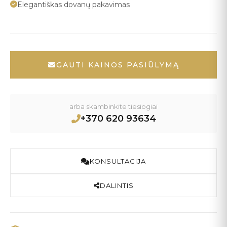
Elegantiškas dovanų pakavimas
GAUTI KAINOS PASIŪLYMĄ
arba skambinkite tiesiogiai
+370 620 93634
KONSULTACIJA
DALINTIS