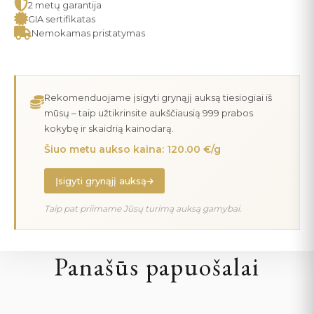
2 metų garantija
GIA sertifikatas
Nemokamas pristatymas
Rekomenduojame įsigyti grynąjį auksą tiesiogiai iš
mūsų – taip užtikrinsite aukščiausią 999 prabos
kokybę ir skaidrią kainodarą.
Šiuo metu aukso kaina: 120.00 €/g
Įsigyti grynąjį auksą
Taip pat priimame Jūsų turimą auksą gamybai.
Panašūs papuošalai