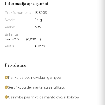
Informacija apie gamini
Prekės numeris:
B-5903
Svoris:
14 g.
Praba:
585
Briliantai:
1 vnt. - 2.0 mm (0,030 ct)
Plotis:
6 mm
Privalumai
Rankų darbo, individuali gamyba
Sertifikuoti deimantai su sertifikatu
Galimybė pasirinkti deimanto dydį ir kokybę