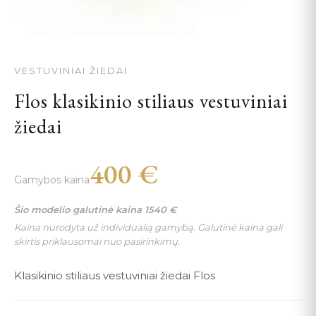
VESTUVINIAI ŽIEDAI
Flos klasikinio stiliaus vestuviniai
žiedai
400
€
Gamybos kaina
Šio modelio galutinė kaina
1540
€
Kaina nurodyta už individualią gamybą. Galutinė kaina gali
skirtis priklausomai nuo pasirinkimų.
Klasikinio stiliaus vestuviniai žiedai Flos