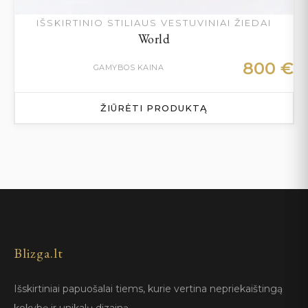
IŠSKIRTINIO STILIAUS VESTUVINIAI ŽIEDAI
World
800
€
GAMYBOS KAINA
ŽIŪRĖTI PRODUKTĄ
Blizga.lt
Išskirtiniai papuošalai tiems, kurie vertina nepriekaištingą
kokybę ir unikalų dizainą.