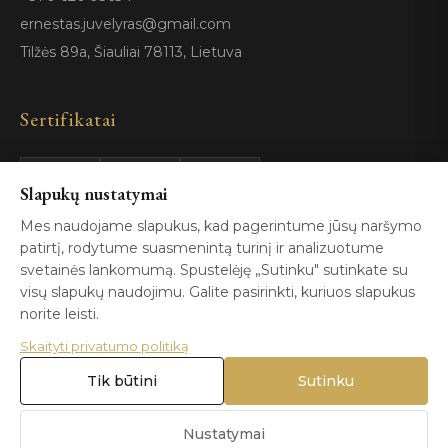
ernestas.juvelyras@gmail.com
Tilžės 89a, Šiauliai 78113, Lietuva
Sertifikatai
GIA
100%
Slapukų nustatymai
ISO 9001
Certified
Authentic
Mes naudojame slapukus, kad pagerintume jūsų naršymo
patirtį, rodytume suasmenintą turinį ir analizuotume
svetainės lankomumą. Spustelėję „Sutinku" sutinkate su
visų slapukų naudojimu. Galite pasirinkti, kuriuos slapukus
norite leisti.
Skaityti privatumo politiką
© 2026 Blizga.lt. Visos teisės saugomos. |
Privatumo politika
|
Naudojimo sąlygos
Tik būtini
Sutinku
Nustatymai