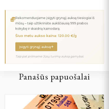
Rekomenduojame įsigyti grynąjį auksą tiesiogiai iš
mūsų – taip užtikrinsite aukščiausią 999 prabos
kokybę ir skaidrią kainodarą.
Šiuo metu aukso kaina: 120.00 €/g
Įsigyti grynąjį auksą
Taip pat priimame Jūsų turimą auksą gamybai.
Panašūs papuošalai