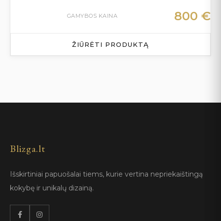
800
€
GAMYBOS KAINA
ŽIŪRĖTI PRODUKTĄ
Blizga.lt
Išskirtiniai papuošalai tiems, kurie vertina nepriekaištingą
kokybę ir unikalų dizainą.