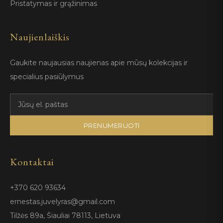
Pristatymas ir grąžinimas
Naujienlaiškis
Gaukite naujausias naujienas apie mūsų kolekcijas ir
specialius pasiūlymus
PRENUMERUOTI
Kontaktai
+370 620 93634
ernestas.juvelyras@gmail.com
Tilžės 89a, Šiauliai 78113, Lietuva