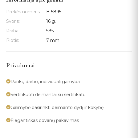
Prekės numeris:
B-5895
Svoris:
16 g.
Praba:
585
Plotis:
7 mm
Privalumai
Rankų darbo, individuali gamyba
Sertifikuoti deimantai su sertifikatu
Galimybė pasirinkti deimanto dydį ir kokybę
Elegantiškas dovanų pakavimas