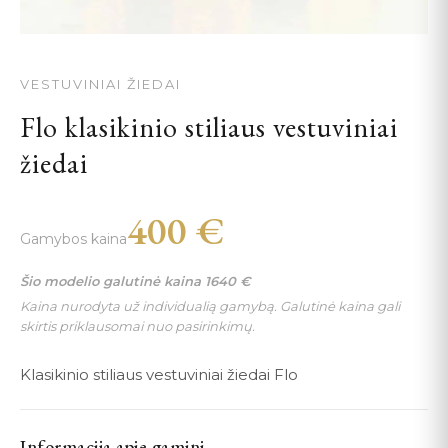
VESTUVINIAI ŽIEDAI
Flo klasikinio stiliaus vestuviniai
žiedai
400
€
Gamybos kaina
Šio modelio galutinė kaina
1640
€
Kaina nurodyta už individualią gamybą. Galutinė kaina gali
skirtis priklausomai nuo pasirinkimų.
Klasikinio stiliaus vestuviniai žiedai Flo
Informacija apie gamini