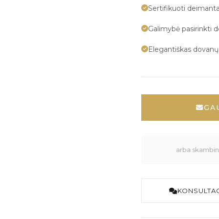
Sertifikuoti deimanta
Galimybė pasirinkti 
Elegantiškas dovan
GA
arba skambink
KONSULTAC