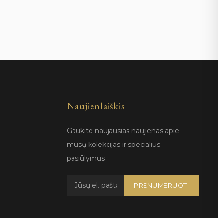
Naujienlaiškis
Gaukite naujausias naujienas apie
mūsų kolekcijas ir specialius
pasiūlymus
PRENUMERUOTI