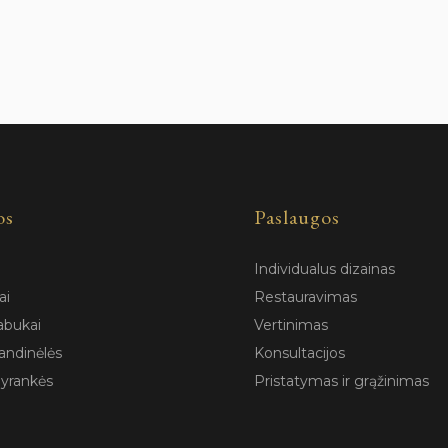
os
Paslaugos
Individualus dizainas
ai
Restauravimas
abukai
Vertinimas
andinėlės
Konsultacijos
pyrankės
Pristatymas ir grąžinimas