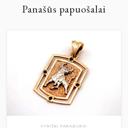
Panašūs papuošalai
VYRIŠKI PAKABUKAI