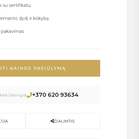
i su sertifikatu
deimanto dydį ir kokybę
ų pakavimas
UTI KAINOS PASIŪLYMĄ
+370 620 93634
ite tiesiogiai
IJA
DALINTIS