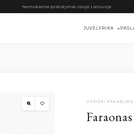
Nemokamas pristatymas visoje Lietuvoje
JUVELYRIKA
PASL
VYRIŠKI PAKABUKA
Faraonas