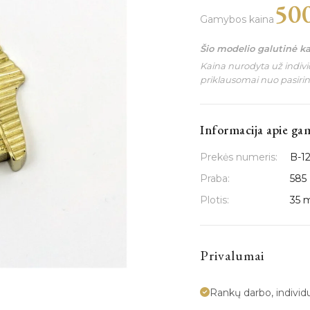
50
Gamybos kaina
Šio modelio galutinė k
Kaina nurodyta už individ
priklausomai nuo pasiri
Informacija apie ga
Prekės numeris:
B-1
Praba:
585
Plotis:
35
Privalumai
Rankų darbo, indivi