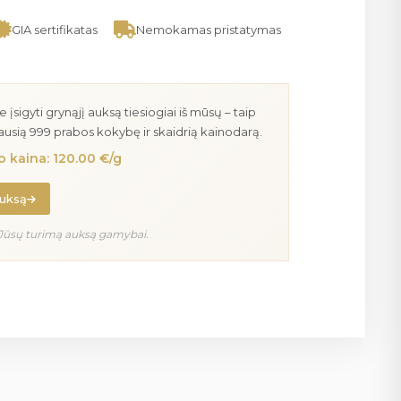
GIA sertifikatas
Nemokamas pristatymas
igyti grynąjį auksą tiesiogiai iš mūsų – taip
iausią 999 prabos kokybę ir skaidrią kainodarą.
 kaina: 120.00 €/g
auksą
Jūsų turimą auksą gamybai.