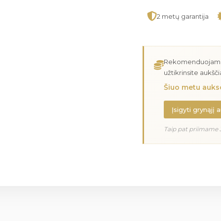
2 metų garantija
Rekomenduojame įs
užtikrinsite aukšč
Šiuo metu aukso
Įsigyti grynąjį 
Taip pat priimame 