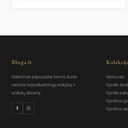
Blizga.lt
Kolekcij
Išskirtiniai papuošalai tiems, kurie
Vestuvės
vertina nepriekaištingą kokybę ir
Vyriški žied
unikalų dizainą.
Vyriški pak
Vyriškos gr
Vyriškos a