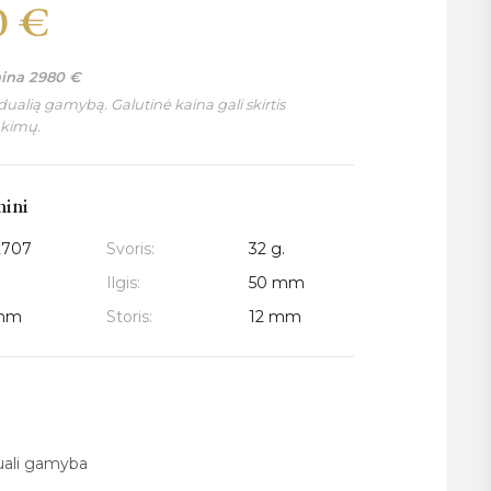
0
€
aina
2980
€
ualią gamybą. Galutinė kaina gali skirtis
nkimų.
mini
2707
Svoris:
32 g.
Ilgis:
50 mm
 mm
Storis:
12 mm
duali gamyba