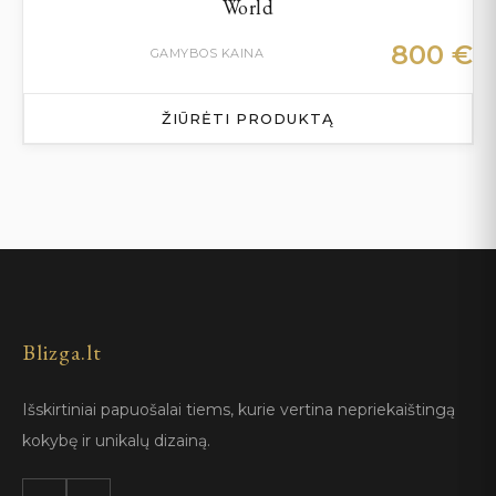
World
800
€
GAMYBOS KAINA
ŽIŪRĖTI PRODUKTĄ
Blizga.lt
Išskirtiniai papuošalai tiems, kurie vertina nepriekaištingą
kokybę ir unikalų dizainą.