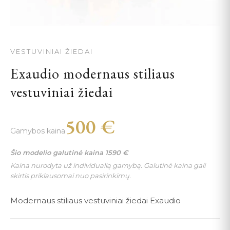
VESTUVINIAI ŽIEDAI
Exaudio modernaus stiliaus
vestuviniai žiedai
500
€
Gamybos kaina
Šio modelio galutinė kaina
1590
€
Kaina nurodyta už individualią gamybą. Galutinė kaina gali
skirtis priklausomai nuo pasirinkimų.
Modernaus stiliaus vestuviniai žiedai Exaudio