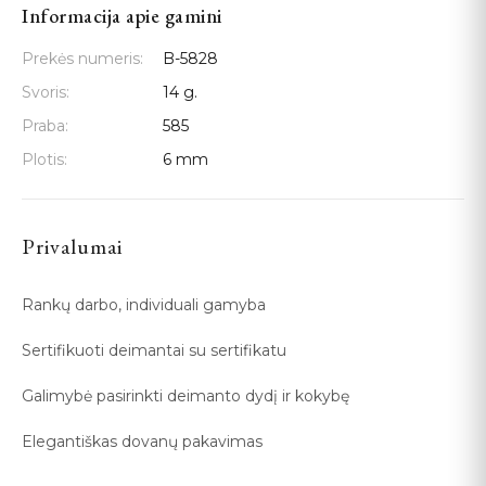
Informacija apie gamini
Prekės numeris:
B-5828
Svoris:
14 g.
Praba:
585
Plotis:
6 mm
Privalumai
Rankų darbo, individuali gamyba
Sertifikuoti deimantai su sertifikatu
Galimybė pasirinkti deimanto dydį ir kokybę
Elegantiškas dovanų pakavimas