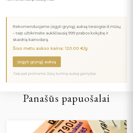
Rekomenduojame įsigyti grynąjį auksą tiesiogiai iš mūsų
– taip užtikrinsite aukščiausią 999 prabos kokybę ir
skaidrią kainodarą.
Šiuo metu aukso kaina: 120.00 €/g
Įsigyti grynąjį auksą
Taip pat priimame Jūsų turimą auksą gamybai.
Panašūs papuošalai