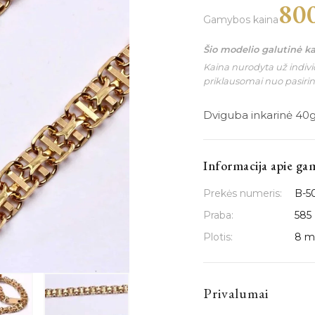
80
Gamybos kaina
Šio modelio galutinė k
Kaina nurodyta už individ
priklausomai nuo pasiri
Dviguba inkarinė 40g
Informacija apie ga
Prekės numeris:
B-5
Praba:
585
Plotis:
8 
Privalumai