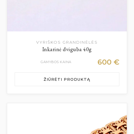
VYRIŠKOS GRANDINĖLĖS
Inkarinė dviguba 40g
600
€
GAMYBOS KAINA
ŽIŪRĖTI PRODUKTĄ