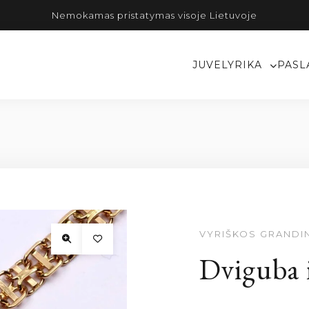
Nemokamas pristatymas visoje Lietuvoje
JUVELYRIKA
PASL
g
VYRIŠKOS GRANDI
Dviguba 