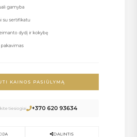
duali gamyba
i su sertifikatu
deimanto dydį ir kokybę
ų pakavimas
UTI KAINOS PASIŪLYMĄ
+370 620 93634
ite tiesiogiai
IJA
DALINTIS