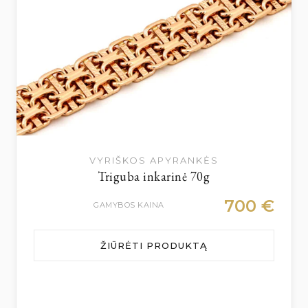
VYRIŠKOS APYRANKĖS
Triguba inkarinė 70g
700
€
GAMYBOS KAINA
ŽIŪRĖTI PRODUKTĄ