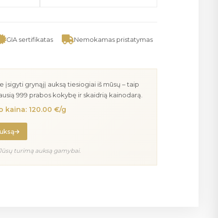
GIA sertifikatas
Nemokamas pristatymas
igyti grynąjį auksą tiesiogiai iš mūsų – taip
iausią 999 prabos kokybę ir skaidrią kainodarą.
 kaina: 120.00 €/g
auksą
Jūsų turimą auksą gamybai.