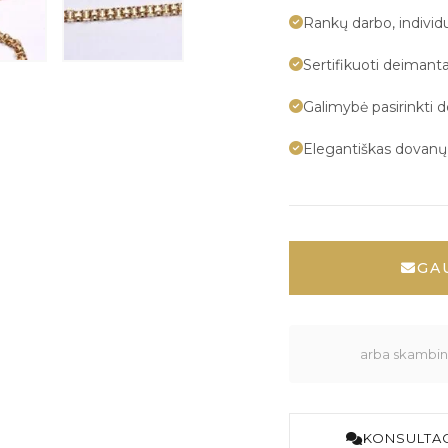
Rankų darbo, indivi
Sertifikuoti deimanta
Galimybė pasirinkti 
Elegantiškas dovan
GA
arba skambink
KONSULTAC