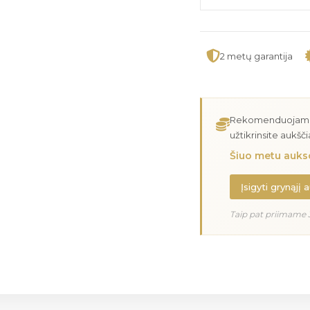
2 metų garantija
Rekomenduojame įs
užtikrinsite aukšč
Šiuo metu aukso
Įsigyti grynąjį 
Taip pat priimame 