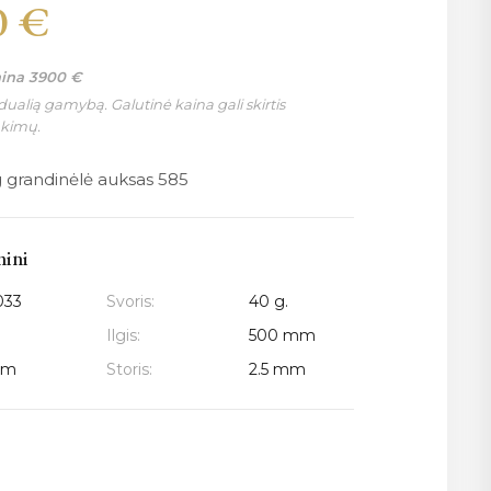
0
€
aina
3900
€
ualią gamybą. Galutinė kaina gali skirtis
nkimų.
 grandinėlė auksas 585
mini
033
Svoris:
40 g.
Ilgis:
500 mm
mm
Storis:
2.5 mm