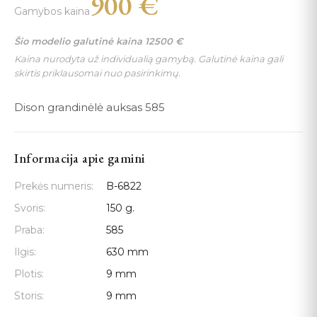
900
€
Gamybos kaina
Šio modelio galutinė kaina
12500
€
Kaina nurodyta už individualią gamybą. Galutinė kaina gali
skirtis priklausomai nuo pasirinkimų.
Dison grandinėlė auksas 585
Informacija apie gamini
Prekės numeris:
B-6822
Svoris:
150 g.
Praba:
585
Ilgis:
630 mm
Plotis:
9 mm
Storis:
9 mm