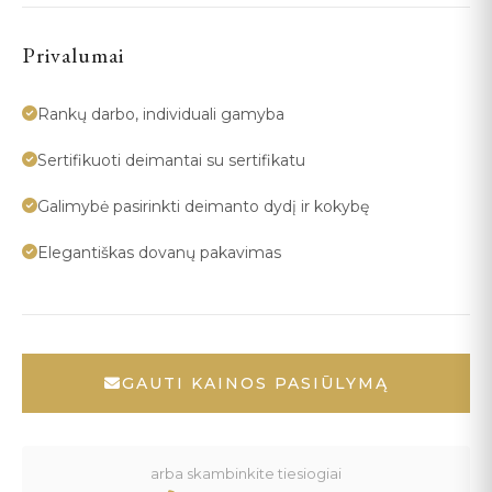
Privalumai
Rankų darbo, individuali gamyba
Sertifikuoti deimantai su sertifikatu
Galimybė pasirinkti deimanto dydį ir kokybę
Elegantiškas dovanų pakavimas
GAUTI KAINOS PASIŪLYMĄ
arba skambinkite tiesiogiai