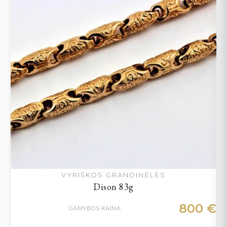
VYRIŠKOS GRANDINĖLĖS
Dison 83g
800
€
GAMYBOS KAINA