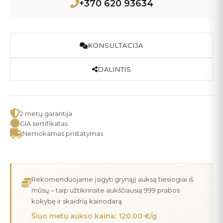
+370 620 93634
KONSULTACIJA
DALINTIS
2 metų garantija
GIA sertifikatas
Nemokamas pristatymas
Rekomenduojame įsigyti grynąjį auksą tiesiogiai iš
mūsų – taip užtikrinsite aukščiausią 999 prabos
kokybę ir skaidrią kainodarą.
Šiuo metu aukso kaina: 120.00 €/g