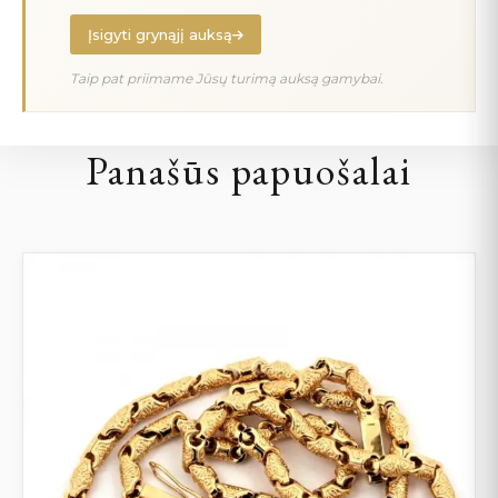
Įsigyti grynąjį auksą
Taip pat priimame Jūsų turimą auksą gamybai.
Panašūs papuošalai