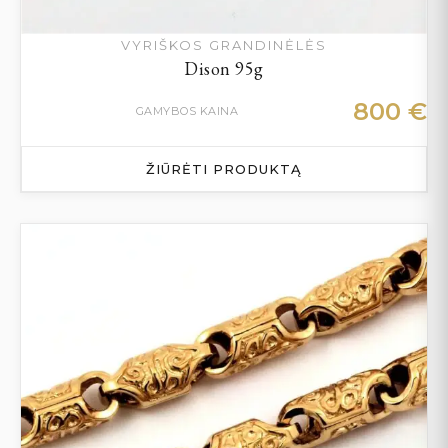
VYRIŠKOS GRANDINĖLĖS
Dison 95g
800
€
GAMYBOS KAINA
ŽIŪRĖTI PRODUKTĄ