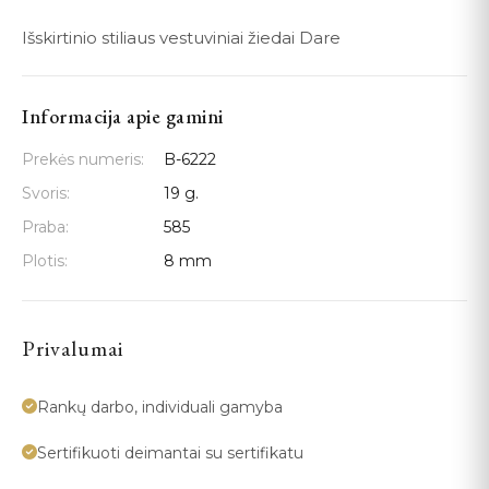
Išskirtinio stiliaus vestuviniai žiedai Dare
Informacija apie gamini
Prekės numeris:
B-6222
Svoris:
19 g.
Praba:
585
Plotis:
8 mm
Privalumai
Rankų darbo, individuali gamyba
Sertifikuoti deimantai su sertifikatu