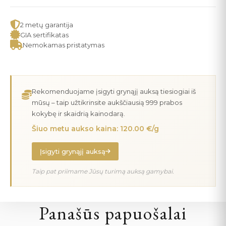
2 metų garantija
GIA sertifikatas
Nemokamas pristatymas
Rekomenduojame įsigyti grynąjį auksą tiesiogiai iš
mūsų – taip užtikrinsite aukščiausią 999 prabos
kokybę ir skaidrią kainodarą.
Šiuo metu aukso kaina: 120.00 €/g
Įsigyti grynąjį auksą
Taip pat priimame Jūsų turimą auksą gamybai.
Panašūs papuošalai