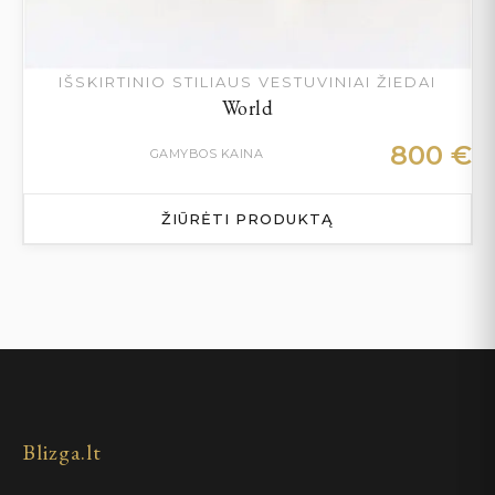
IŠSKIRTINIO STILIAUS VESTUVINIAI ŽIEDAI
World
800
€
GAMYBOS KAINA
ŽIŪRĖTI PRODUKTĄ
Blizga.lt