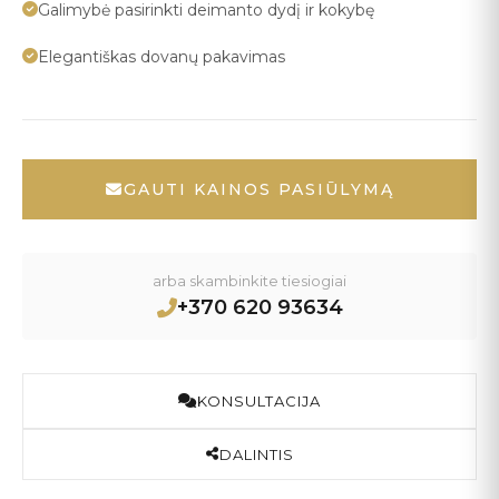
Galimybė pasirinkti deimanto dydį ir kokybę
Elegantiškas dovanų pakavimas
GAUTI KAINOS PASIŪLYMĄ
arba skambinkite tiesiogiai
+370 620 93634
KONSULTACIJA
DALINTIS