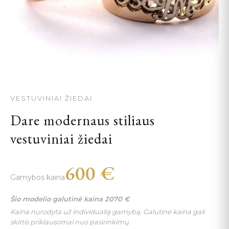
VESTUVINIAI ŽIEDAI
Dare modernaus stiliaus
vestuviniai žiedai
600
€
Gamybos kaina
Šio modelio galutinė kaina
2070
€
Kaina nurodyta už individualią gamybą. Galutinė kaina gali
skirtis priklausomai nuo pasirinkimų.