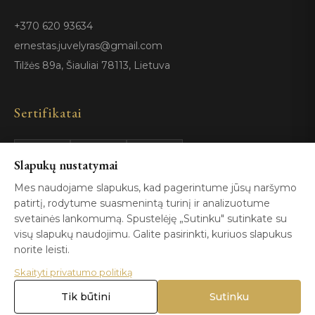
+370 620 93634
ernestas.juvelyras@gmail.com
Tilžės 89a, Šiauliai 78113, Lietuva
Sertifikatai
GIA
100%
Slapukų nustatymai
ISO 9001
Certified
Authentic
Mes naudojame slapukus, kad pagerintume jūsų naršymo
patirtį, rodytume suasmenintą turinį ir analizuotume
svetainės lankomumą. Spustelėję „Sutinku" sutinkate su
visų slapukų naudojimu. Galite pasirinkti, kuriuos slapukus
norite leisti.
Skaityti privatumo politiką
© 2026 Blizga.lt. Visos teisės saugomos. |
Privatumo politika
|
Naudojimo sąlygos
Tik būtini
Sutinku