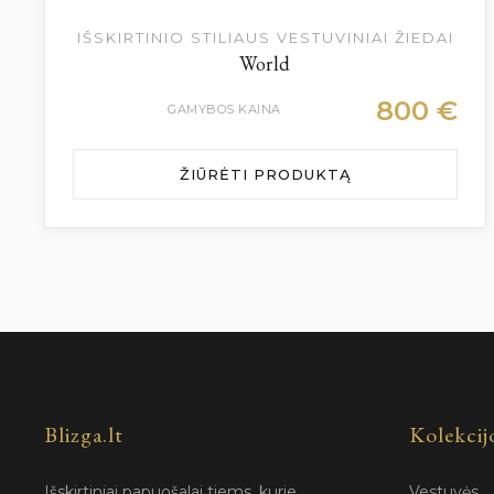
IŠSKIRTINIO STILIAUS VESTUVINIAI ŽIEDAI
World
800
€
GAMYBOS KAINA
ŽIŪRĖTI PRODUKTĄ
Blizga.lt
Kolekcij
Išskirtiniai papuošalai tiems, kurie
Vestuvės