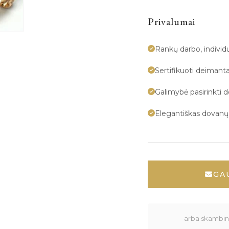
Privalumai
Rankų darbo, indivi
Sertifikuoti deimanta
Galimybė pasirinkti 
Elegantiškas dovan
GA
arba skambink