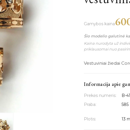
60
Gamybos kaina
Šio modelio galutinė k
Kaina nurodyta už individ
priklausomai nuo pasiri
Vestuviniai žiedai Coro
Informacija apie ga
Prekės numeris:
B-4
Praba:
585
Plotis:
13 