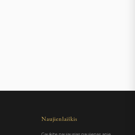
Naujienlaiškis
Gaukite naujausias naujienas apie