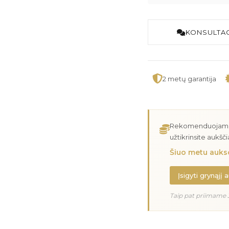
KONSULTAC
2 metų garantija
Rekomenduojame įs
užtikrinsite aukšč
Šiuo metu aukso
Įsigyti grynąjį 
Taip pat priimame 