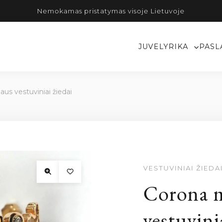
Nemokamas pristatymas visoje Lietuvoje
JUVELYRIKA
PASL
us vestuviniai žiedai
VESTUVINIAI ŽIEDA
Corona m
vestuvini