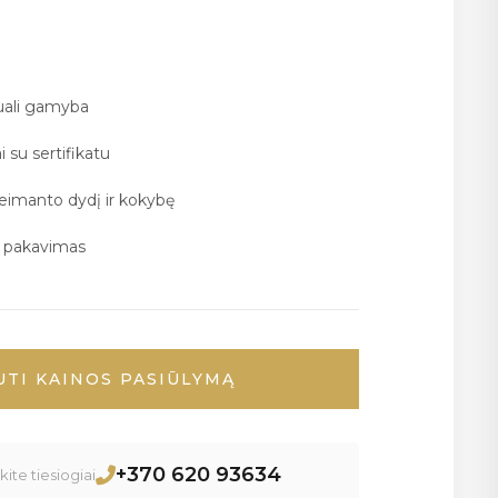
duali gamyba
i su sertifikatu
deimanto dydį ir kokybę
ų pakavimas
UTI KAINOS PASIŪLYMĄ
+370 620 93634
ite tiesiogiai