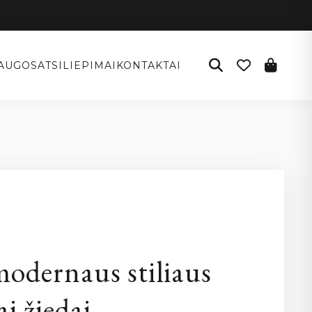
AUGOS
ATSILIEPIMAI
KONTAKTAI
I
odernaus stiliaus
ai žiedai