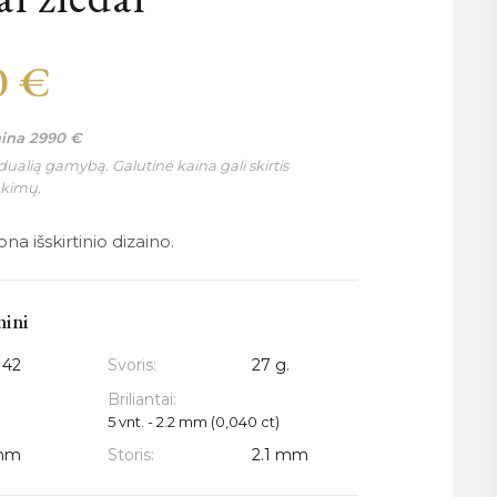
0
€
aina
2990
€
ualią gamybą. Galutinė kaina gali skirtis
nkimų.
na išskirtinio dizaino.
mini
142
Svoris:
27 g.
Briliantai:
5 vnt. - 2.2 mm (0,040 ct)
mm
Storis:
2.1 mm