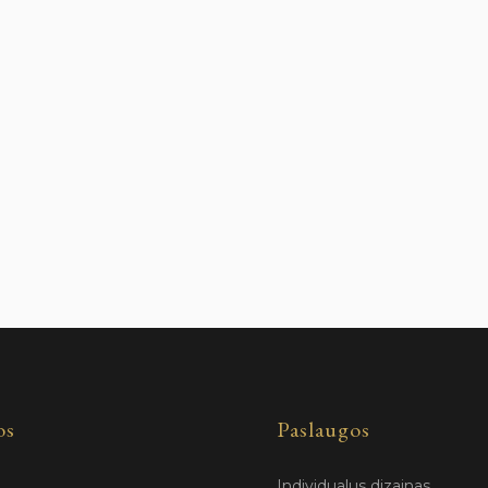
os
Paslaugos
Individualus dizainas