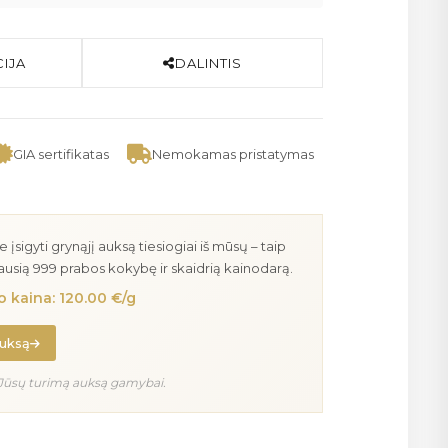
IJA
DALINTIS
GIA sertifikatas
Nemokamas pristatymas
igyti grynąjį auksą tiesiogiai iš mūsų – taip
iausią 999 prabos kokybę ir skaidrią kainodarą.
 kaina: 120.00 €/g
auksą
Jūsų turimą auksą gamybai.