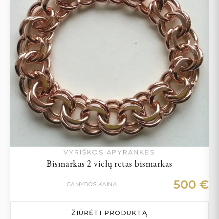
VYRIŠKOS APYRANKĖS
Bismarkas 2 vielų retas bismarkas
500
€
GAMYBOS KAINA
ŽIŪRĖTI PRODUKTĄ