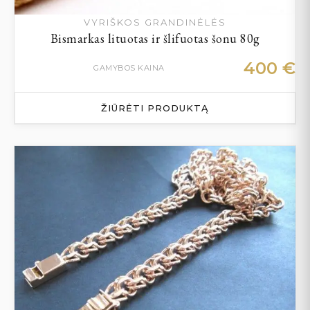
VYRIŠKOS GRANDINĖLĖS
Bismarkas lituotas ir šlifuotas šonu 80g
400
€
GAMYBOS KAINA
ŽIŪRĖTI PRODUKTĄ