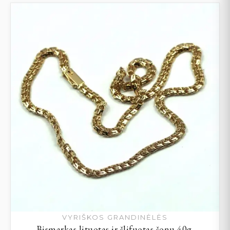
VYRIŠKOS GRANDINĖLĖS
Bismarkas lituotas ir šlifuotas šonu 40g.