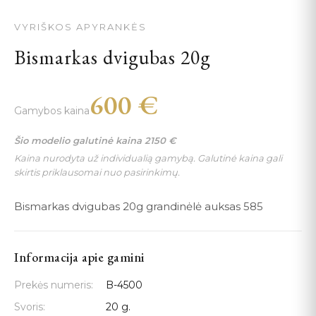
VYRIŠKOS APYRANKĖS
Bismarkas dvigubas 20g
600
€
Gamybos kaina
Šio modelio galutinė kaina
2150
€
Kaina nurodyta už individualią gamybą. Galutinė kaina gali
skirtis priklausomai nuo pasirinkimų.
Bismarkas dvigubas 20g grandinėlė auksas 585
Informacija apie gamini
Prekės numeris:
B-4500
Svoris:
20 g.