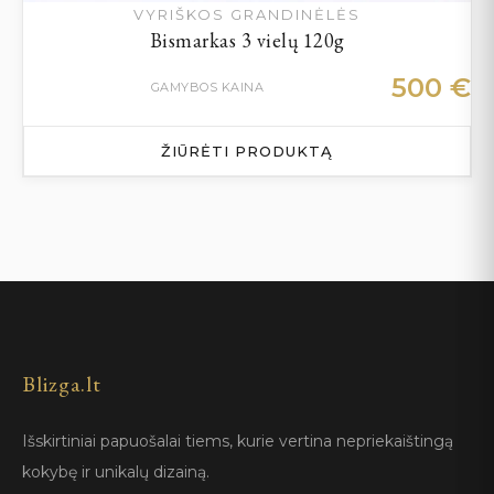
VYRIŠKOS GRANDINĖLĖS
Bismarkas 3 vielų 120g
500
€
GAMYBOS KAINA
ŽIŪRĖTI PRODUKTĄ
Blizga.lt
Išskirtiniai papuošalai tiems, kurie vertina nepriekaištingą
kokybę ir unikalų dizainą.