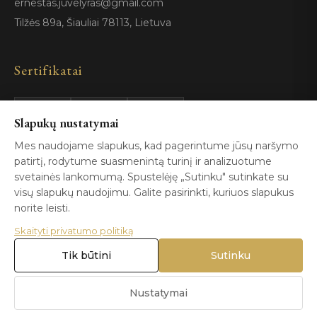
ernestas.juvelyras@gmail.com
Tilžės 89a, Šiauliai 78113, Lietuva
Sertifikatai
Slapukų nustatymai
GIA
100%
ISO 9001
Certified
Authentic
Mes naudojame slapukus, kad pagerintume jūsų naršymo
patirtį, rodytume suasmenintą turinį ir analizuotume
svetainės lankomumą. Spustelėję „Sutinku" sutinkate su
visų slapukų naudojimu. Galite pasirinkti, kuriuos slapukus
norite leisti.
Skaityti privatumo politiką
© 2026 Blizga.lt. Visos teisės saugomos. |
Privatumo politika
|
Naudojimo sąlygos
Tik būtini
Sutinku
Nustatymai