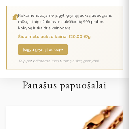
Rekomenduojame įsigyti grynąjį auksą tiesiogiai iš
mūsų – taip užtikrinsite aukščiausią 999 prabos
kokybę ir skaidrią kainodarą.
Šiuo metu aukso kaina: 120.00 €/g
Įsigyti grynąjį auksą
Taip pat priimame Jūsų turimą auksą gamybai.
Panašūs papuošalai