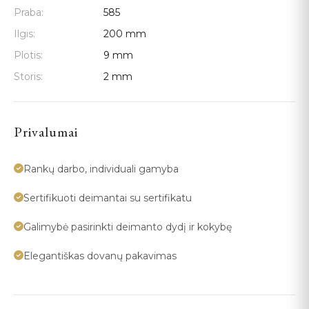
Praba:
585
Ilgis:
200 mm
Plotis:
9 mm
Storis:
2 mm
Privalumai
Rankų darbo, individuali gamyba
Sertifikuoti deimantai su sertifikatu
Galimybė pasirinkti deimanto dydį ir kokybę
Elegantiškas dovanų pakavimas