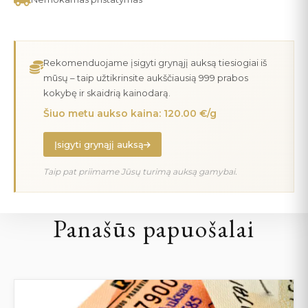
Rekomenduojame įsigyti grynąjį auksą tiesiogiai iš
mūsų – taip užtikrinsite aukščiausią 999 prabos
kokybę ir skaidrią kainodarą.
Šiuo metu aukso kaina: 120.00 €/g
Įsigyti grynąjį auksą
Taip pat priimame Jūsų turimą auksą gamybai.
Panašūs papuošalai