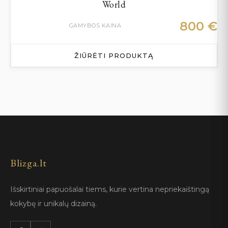
World
800
€
GAMYBOS KAINA
ŽIŪRĖTI PRODUKTĄ
Blizga.lt
Išskirtiniai papuošalai tiems, kurie vertina nepriekaištingą
kokybę ir unikalų dizainą.