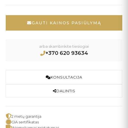
GAUTI KAINOS PASIŪLYMĄ
arba skambinkite tiesiogiai
+370 620 93634
KONSULTACIJA
DALINTIS
2 metų garantija
GIA sertifikatas
Nemokamas pristatymas