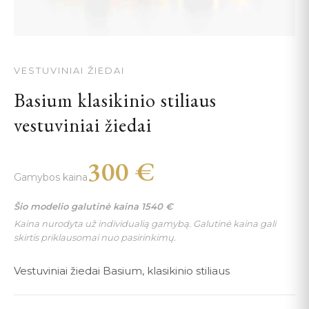
VESTUVINIAI ŽIEDAI
Basium klasikinio stiliaus
vestuviniai žiedai
300
€
Gamybos kaina
Šio modelio galutinė kaina
1540
€
Kaina nurodyta už individualią gamybą. Galutinė kaina gali
skirtis priklausomai nuo pasirinkimų.
Vestuviniai žiedai Basium, klasikinio stiliaus