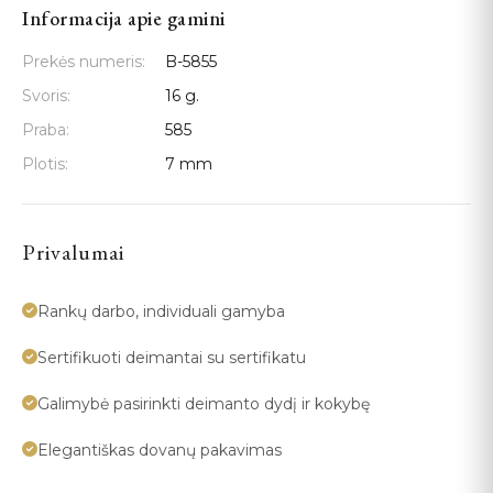
Informacija apie gamini
Prekės numeris:
B-5855
Svoris:
16 g.
Praba:
585
Plotis:
7 mm
Privalumai
Rankų darbo, individuali gamyba
Sertifikuoti deimantai su sertifikatu
Galimybė pasirinkti deimanto dydį ir kokybę
Elegantiškas dovanų pakavimas