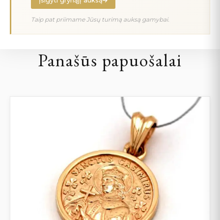
Įsigyti grynąjį auksą
Taip pat priimame Jūsų turimą auksą gamybai.
Panašūs papuošalai