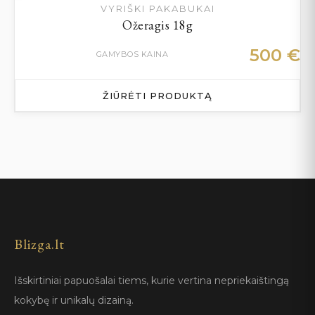
VYRIŠKI PAKABUKAI
Ožeragis 18g
500
€
GAMYBOS KAINA
ŽIŪRĖTI PRODUKTĄ
Blizga.lt
Išskirtiniai papuošalai tiems, kurie vertina nepriekaištingą
kokybę ir unikalų dizainą.