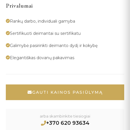
Privalumai
Rankų darbo, individuali gamyba
Sertifikuoti deimantai su sertifikatu
Galimybė pasirinkti deimanto dydį ir kokybę
Elegantiškas dovanų pakavimas
GAUTI KAINOS PASIŪLYMĄ
arba skambinkite tiesiogiai
+370 620 93634