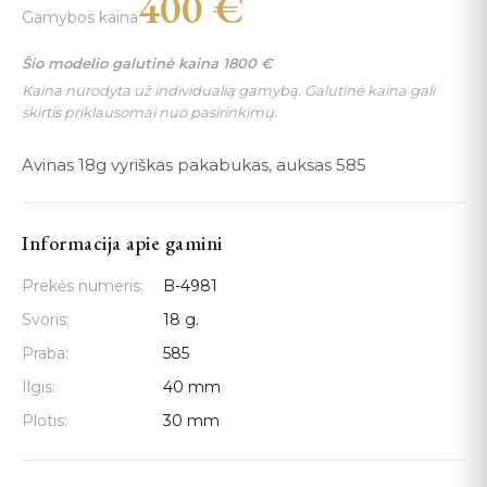
400
€
Gamybos kaina
Šio modelio galutinė kaina
1800
€
Kaina nurodyta už individualią gamybą. Galutinė kaina gali
skirtis priklausomai nuo pasirinkimų.
Avinas 18g vyriškas pakabukas, auksas 585
Informacija apie gamini
Prekės numeris:
B-4981
Svoris:
18 g.
Praba:
585
Ilgis:
40 mm
Plotis:
30 mm