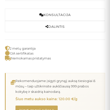
KONSULTACIJA
DALINTIS
2 metų garantija
GIA sertifikatas
Nemokamas pristatymas
Rekomenduojame įsigyti grynąjį auksą tiesiogiai iš
mūsų – taip užtikrinsite aukščiausią 999 prabos
kokybę ir skaidrią kainodarą.
Šiuo metu aukso kaina: 120.00 €/g