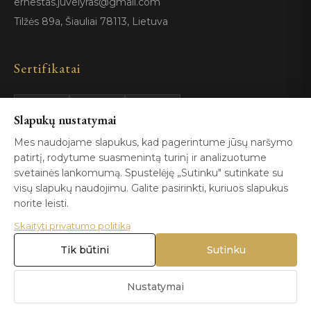
ernestas.juvelyras@gmail.com
Tilžės 89a, Šiauliai 78113, Lietuva
Sertifikatai
GIA
100%
Slapukų nustatymai
ISO 9001
Certified
Authentic
Mes naudojame slapukus, kad pagerintume jūsų naršymo
patirtį, rodytume suasmenintą turinį ir analizuotume
svetainės lankomumą. Spustelėję „Sutinku" sutinkate su
visų slapukų naudojimu. Galite pasirinkti, kuriuos slapukus
norite leisti.
Skaityti privatumo politiką
© 2026 Blizga.lt. Visos teisės saugomos. |
Privatumo politika
|
Naudojimo sąlygos
Tik būtini
Sutinku
Nustatymai