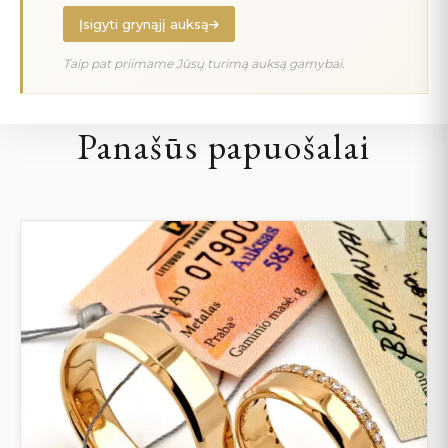
Įsigyti grynąjį auksą
Taip pat priimame Jūsų turimą auksą gamybai.
Panašūs papuošalai