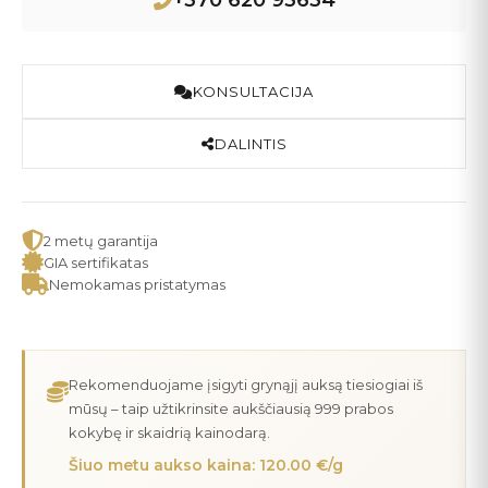
+370 620 93634
KONSULTACIJA
DALINTIS
2 metų garantija
GIA sertifikatas
Nemokamas pristatymas
Rekomenduojame įsigyti grynąjį auksą tiesiogiai iš
mūsų – taip užtikrinsite aukščiausią 999 prabos
kokybę ir skaidrią kainodarą.
Šiuo metu aukso kaina: 120.00 €/g