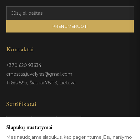
PRENUMERUOTI
Kontaktai
+370 620 93634
ernestas.juvelyras@gmail.com
Tilžės 89a, Šiauliai 78113, Lietuva
Sertifikatai
Slapukų nustatymai
GIA
100%
ISO 9001
Certified
Authentic
Mes naudojame slapukus, kad pagerintume jūsų naršymo