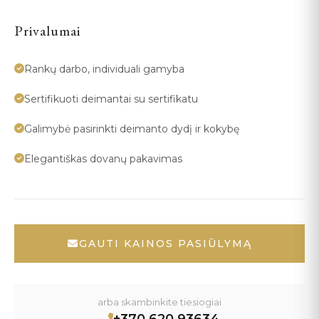
Privalumai
Rankų darbo, individuali gamyba
Sertifikuoti deimantai su sertifikatu
Galimybė pasirinkti deimanto dydį ir kokybę
Elegantiškas dovanų pakavimas
GAUTI KAINOS PASIŪLYMĄ
arba skambinkite tiesiogiai