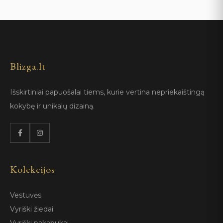
Blizga.lt
Išskirtiniai papuošalai tiems, kurie vertina nepriekaištingą
kokybę ir unikalų dizainą.
Kolekcijos
Vestuvės
Vyriški žiedai