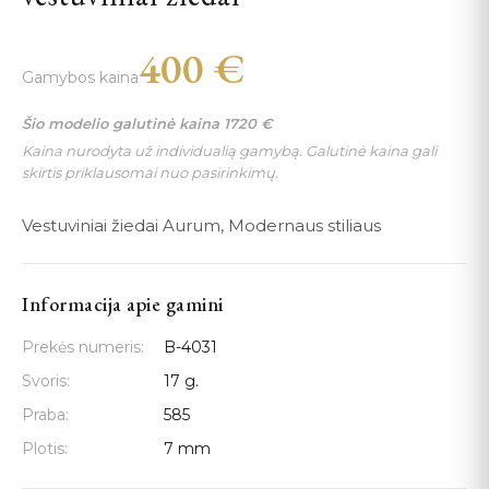
400
€
Gamybos kaina
Šio modelio galutinė kaina
1720
€
Kaina nurodyta už individualią gamybą. Galutinė kaina gali
skirtis priklausomai nuo pasirinkimų.
Vestuviniai žiedai Aurum, Modernaus stiliaus
Informacija apie gamini
Prekės numeris:
B-4031
Svoris:
17 g.
Praba:
585
Plotis:
7 mm