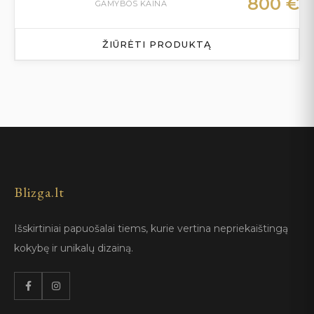
800
€
GAMYBOS KAINA
ŽIŪRĖTI PRODUKTĄ
Blizga.lt
Išskirtiniai papuošalai tiems, kurie vertina nepriekaištingą
kokybę ir unikalų dizainą.