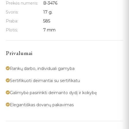
Prekės numeris:
B-3476
Svoris:
17 g.
Praba:
585
Plotis:
7 mm
Privalumai
Rankų darbo, individuali gamyba
Sertifikuoti deimantai su sertifikatu
Galimybė pasirinkti deimanto dydį ir kokybę
Elegantiškas dovanų pakavimas