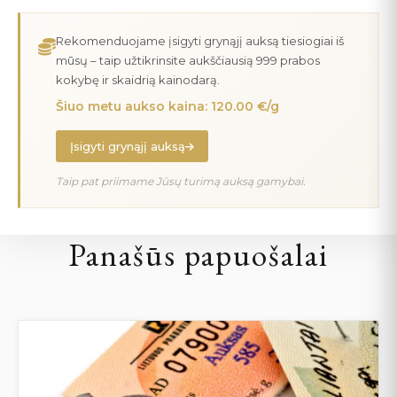
Rekomenduojame įsigyti grynąjį auksą tiesiogiai iš
mūsų – taip užtikrinsite aukščiausią 999 prabos
kokybę ir skaidrią kainodarą.
Šiuo metu aukso kaina: 120.00 €/g
Įsigyti grynąjį auksą
Taip pat priimame Jūsų turimą auksą gamybai.
Panašūs papuošalai