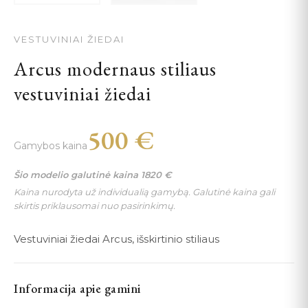
VESTUVINIAI ŽIEDAI
Arcus modernaus stiliaus
vestuviniai žiedai
500
€
Gamybos kaina
Šio modelio galutinė kaina
1820
€
Kaina nurodyta už individualią gamybą. Galutinė kaina gali
skirtis priklausomai nuo pasirinkimų.
Vestuviniai žiedai Arcus, išskirtinio stiliaus
Informacija apie gamini