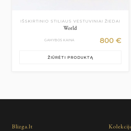
IŠSKIRTINIO STILIAUS VESTUVINIAI ŽIEDAI
World
800
€
GAMYBOS KAINA
ŽIŪRĖTI PRODUKTĄ
Blizga.lt
Kolekcij