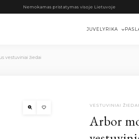
Nemokamas pristatymas visoje Lietuvoje
JUVELYRIKA
PASL
s vestuviniai žiedai
VESTUVINIAI ŽIEDA
Arbor mo
vestuvini