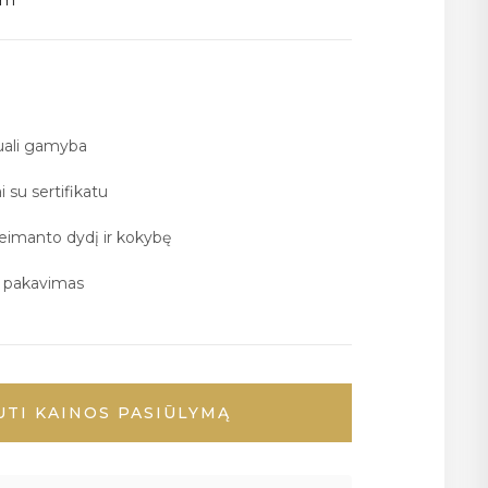
mm
duali gamyba
i su sertifikatu
deimanto dydį ir kokybę
ų pakavimas
UTI KAINOS PASIŪLYMĄ