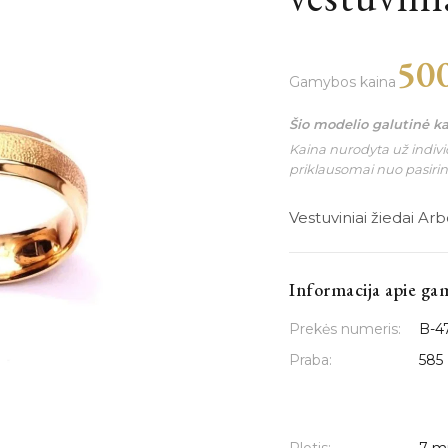
50
Gamybos kaina
Šio modelio galutinė k
Kaina nurodyta už individ
priklausomai nuo pasiri
Vestuviniai žiedai Ar
Informacija apie ga
Prekės numeris:
B-4
Praba:
585