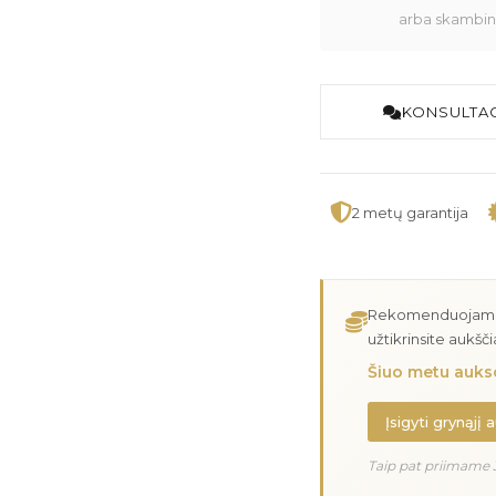
arba skambink
KONSULTAC
2 metų garantija
Rekomenduojame įs
užtikrinsite aukšč
Šiuo metu aukso
Įsigyti grynąjį 
Taip pat priimame 