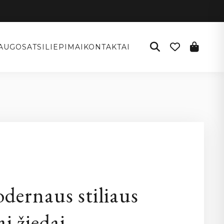
AUGOS
ATSILIEPIMAI
KONTAKTAI
I
dernaus stiliaus
ai žiedai