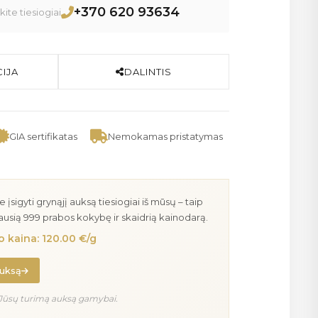
+370 620 93634
ite tiesiogiai
IJA
DALINTIS
GIA sertifikatas
Nemokamas pristatymas
igyti grynąjį auksą tiesiogiai iš mūsų – taip
iausią 999 prabos kokybę ir skaidrią kainodarą.
 kaina: 120.00 €/g
auksą
Jūsų turimą auksą gamybai.