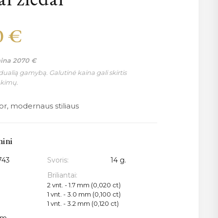
0
€
aina
2070
€
ualią gamybą. Galutinė kaina gali skirtis
nkimų.
bor, modernaus stiliaus
mini
743
Svoris:
14 g.
Briliantai:
2 vnt. - 1.7 mm (0,020 ct)
1 vnt. - 3.0 mm (0,100 ct)
1 vnt. - 3.2 mm (0,120 ct)