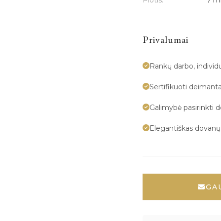
Plotis:
7 
Privalumai
Rankų darbo, indivi
Sertifikuoti deimanta
Galimybė pasirinkti 
Elegantiškas dovan
GA