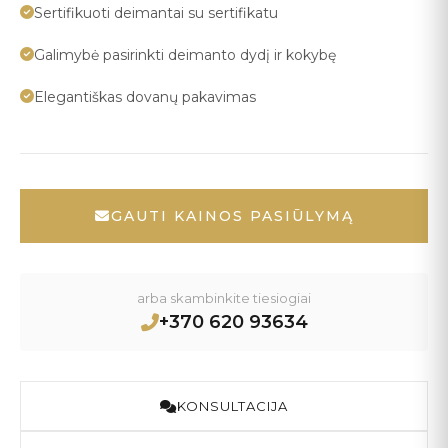
Sertifikuoti deimantai su sertifikatu
Galimybė pasirinkti deimanto dydį ir kokybę
Elegantiškas dovanų pakavimas
GAUTI KAINOS PASIŪLYMĄ
arba skambinkite tiesiogiai
+370 620 93634
KONSULTACIJA