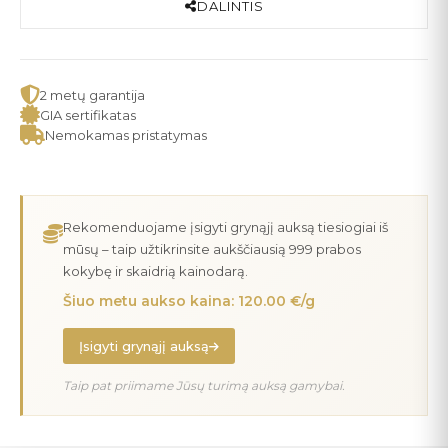
DALINTIS
2 metų garantija
GIA sertifikatas
Nemokamas pristatymas
Rekomenduojame įsigyti grynąjį auksą tiesiogiai iš
mūsų – taip užtikrinsite aukščiausią 999 prabos
kokybę ir skaidrią kainodarą.
Šiuo metu aukso kaina: 120.00 €/g
Įsigyti grynąjį auksą
Taip pat priimame Jūsų turimą auksą gamybai.