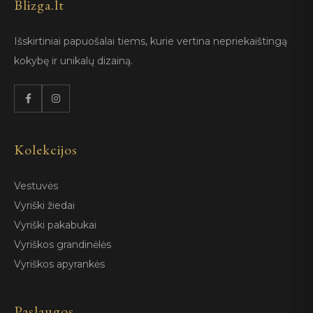
Blizga.lt
Išskirtiniai papuošalai tiems, kurie vertina nepriekaištingą
kokybę ir unikalų dizainą.
Kolekcijos
Vestuvės
Vyriški žiedai
Vyriški pakabukai
Vyriškos grandinėlės
Vyriškos apyrankės
Paslaugos