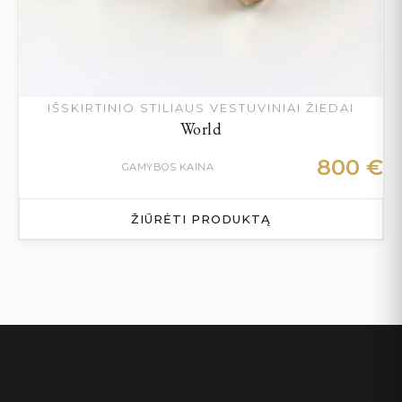
IŠSKIRTINIO STILIAUS VESTUVINIAI ŽIEDAI
World
800
€
GAMYBOS KAINA
ŽIŪRĖTI PRODUKTĄ