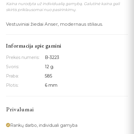
Kaina nurodyta už individualią gamybą. Galutinė kaina gali
skirtis priklausomai nuo pasirinkimų.
Vestuviniai žiedai Anser, modernaus stiliaus.
Informacija apie gamini
Prekės numeris:
B-3223
Svoris:
12 g.
Praba:
585
Plotis:
6 mm
Privalumai
Rankų darbo, individuali gamyba