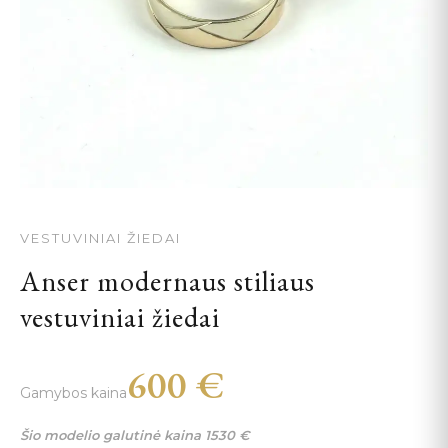
VESTUVINIAI ŽIEDAI
Anser modernaus stiliaus
vestuviniai žiedai
600
€
Gamybos kaina
Šio modelio galutinė kaina
1530
€