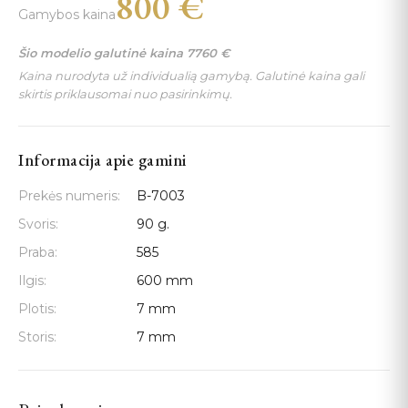
800
€
Gamybos kaina
Šio modelio galutinė kaina
7760
€
Kaina nurodyta už individualią gamybą. Galutinė kaina gali
skirtis priklausomai nuo pasirinkimų.
Informacija apie gamini
Prekės numeris:
B-7003
Svoris:
90 g.
Praba:
585
Ilgis:
600 mm
Plotis:
7 mm
Storis:
7 mm