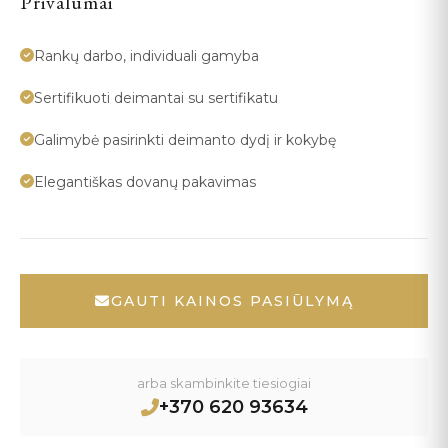
Privalumai
Rankų darbo, individuali gamyba
Sertifikuoti deimantai su sertifikatu
Galimybė pasirinkti deimanto dydį ir kokybę
Elegantiškas dovanų pakavimas
GAUTI KAINOS PASIŪLYMĄ
arba skambinkite tiesiogiai
+370 620 93634