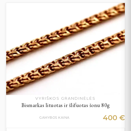
VYRIŠKOS GRANDINĖLĖS
Bismarkas lituotas ir šlifuotas šonu 80g
400
€
GAMYBOS KAINA