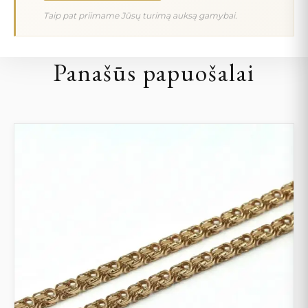
Taip pat priimame Jūsų turimą auksą gamybai.
Panašūs papuošalai