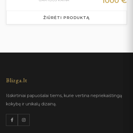
1000
€
GAMYBOS KAINA
ŽIŪRĖTI PRODUKTĄ
Blizga.lt
Išskirtiniai papuošalai tiems, kurie vertina nepriekaištingą
kokybę ir unikalų dizainą.