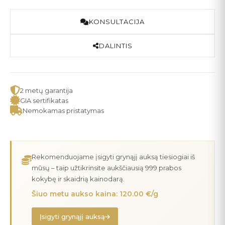
KONSULTACIJA
DALINTIS
2 metų garantija
GIA sertifikatas
Nemokamas pristatymas
Rekomenduojame įsigyti grynąjį auksą tiesiogiai iš
mūsų – taip užtikrinsite aukščiausią 999 prabos
kokybę ir skaidrią kainodarą.
Šiuo metu aukso kaina: 120.00 €/g
Įsigyti grynąjį auksą