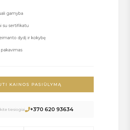
duali gamyba
i su sertifikatu
deimanto dydį ir kokybę
ų pakavimas
UTI KAINOS PASIŪLYMĄ
+370 620 93634
ite tiesiogiai