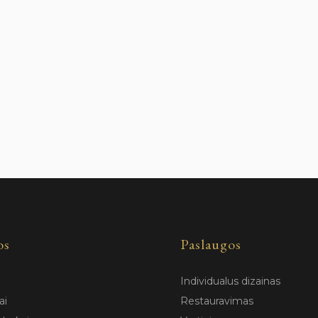
os
Paslaugos
Individualus dizainas
ai
Restauravimas