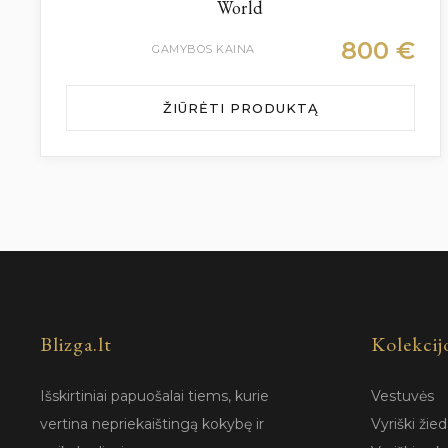
World
800
€
GAMYBOS KAINA
ŽIŪRĖTI PRODUKTĄ
Blizga.lt
Kolekcij
Išskirtiniai papuošalai tiems, kurie
Vestuvės
vertina nepriekaištingą kokybę ir
Vyriški žied