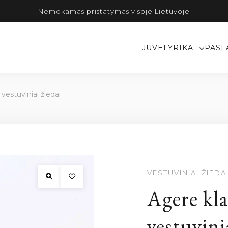
Nemokamas pristatymas visoje Lietuvoje
JUVELYRIKA
PASL
 vestuviniai žiedai
VESTUVINIAI ŽIEDA
Agere kla
vestuvini