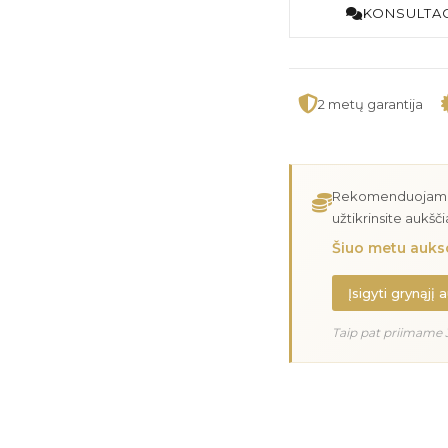
KONSULTAC
2 metų garantija
Rekomenduojame įs
užtikrinsite aukšč
Šiuo metu aukso
Įsigyti grynąjį 
Taip pat priimame 