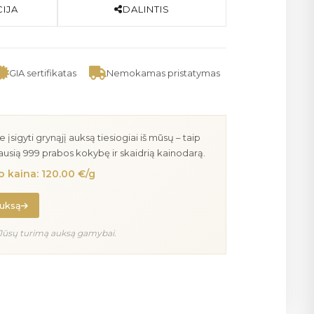
IJA
DALINTIS
GIA sertifikatas
Nemokamas pristatymas
igyti grynąjį auksą tiesiogiai iš mūsų – taip
iausią 999 prabos kokybę ir skaidrią kainodarą.
 kaina: 120.00 €/g
auksą
Jūsų turimą auksą gamybai.