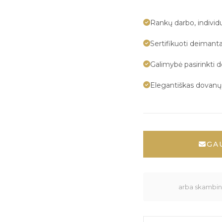
Rankų darbo, indivi
Sertifikuoti deimanta
Galimybė pasirinkti 
Elegantiškas dovan
GA
arba skambink