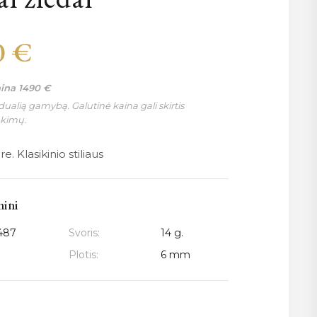
0
€
aina
1490
€
ualią gamybą. Galutinė kaina gali skirtis
nkimų.
e. Klasikinio stiliaus
mini
487
Svoris:
14 g.
Plotis:
6 mm