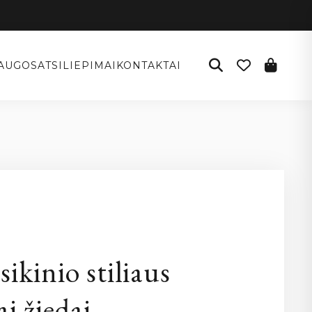
AUGOS
ATSILIEPIMAI
KONTAKTAI
I
sikinio stiliaus
ai žiedai