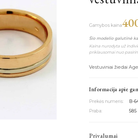
40
Gamybos kaina
Šio modelio galutinė k
Kaina nurodyta už individ
priklausomai nuo pasiri
Vestuviniai žiedai Ager
Informacija apie ga
Prekės numeris:
B-6
Praba:
585
Privalumai