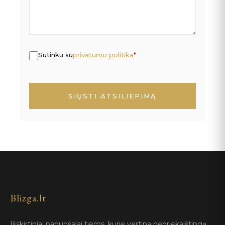
Sutinku su
privatumo politika
*
SIŲSTI ATSILIEPIMĄ
Blizga.lt
Išskirtiniai papuošalai tiems, kurie vertina nepriekaištingą