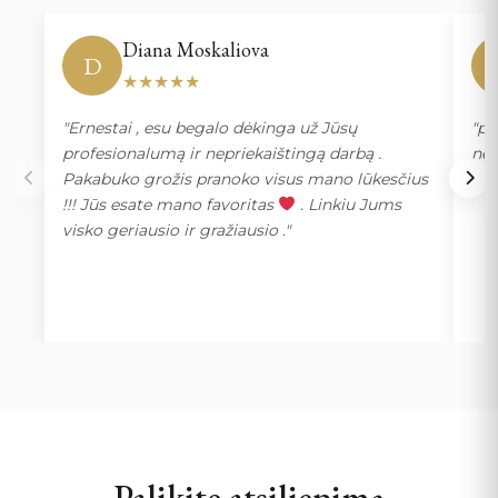
Diana Moskaliova
D
★★★★★
"Ernestai , esu begalo dėkinga už Jūsų
"pa
profesionalumą ir nepriekaištingą darbą .
nep
Pakabuko grožis pranoko visus mano lūkesčius
paz
!!! Jūs esate mano favoritas
. Linkiu Jums
visko geriausio ir gražiausio ."