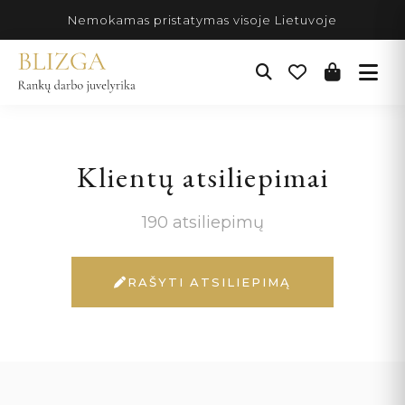
Pereiti
Nemokamas pristatymas visoje Lietuvoje
prie
turinio
Klientų atsiliepimai
190 atsiliepimų
RAŠYTI ATSILIEPIMĄ