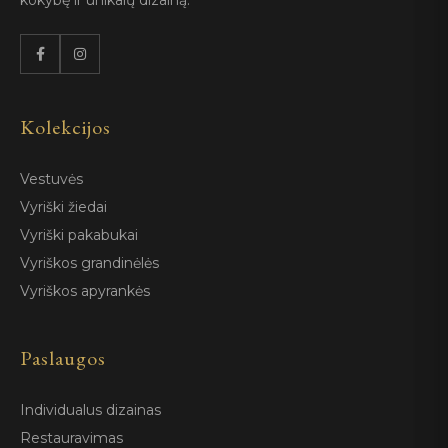
kokybę ir unikalų dizainą.
Kolekcijos
Vestuvės
Vyriški žiedai
Vyriški pakabukai
Vyriškos grandinėlės
Vyriškos apyrankės
Paslaugos
Individualus dizainas
Restauravimas