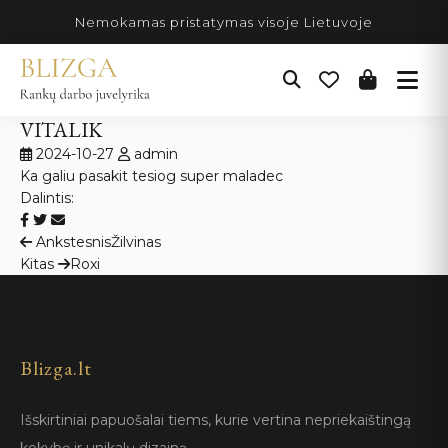
Pereiti
Nemokamas pristatymas visoje Lietuvoje
prie
turinio
VITALIK
2024-10-27
admin
Ka galiu pasakit tesiog super maladec
Dalintis:
Navigacija
Ankstesnis
Žilvinas
Kitas
Roxi
tarp
įrašų
Blizga.lt
Išskirtiniai papuošalai tiems, kurie vertina nepriekaištingą