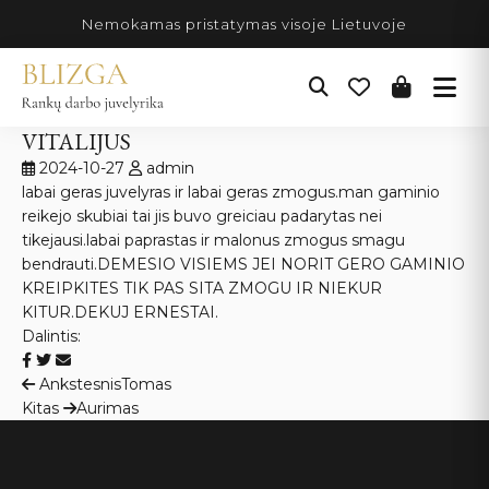
Pereiti
Nemokamas pristatymas visoje Lietuvoje
prie
turinio
VITALIJUS
2024-10-27
admin
labai geras juvelyras ir labai geras zmogus.man gaminio
reikejo skubiai tai jis buvo greiciau padarytas nei
tikejausi.labai paprastas ir malonus zmogus smagu
bendrauti.DEMESIO VISIEMS JEI NORIT GERO GAMINIO
KREIPKITES TIK PAS SITA ZMOGU IR NIEKUR
KITUR.DEKUJ ERNESTAI.
Dalintis:
Navigacija
Ankstesnis
Tomas
Kitas
Aurimas
tarp
įrašų