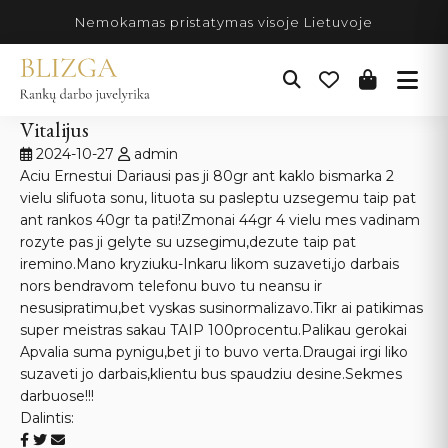
Pereiti
Nemokamas pristatymas visoje Lietuvoje
prie
turinio
Vitalijus
2024-10-27
admin
Aciu Ernestui Dariausi pas ji 80gr ant kaklo bismarka 2
vielu slifuota sonu, lituota su pasleptu uzsegemu taip pat
ant rankos 40gr ta pati!Zmonai 44gr 4 vielu mes vadinam
rozyte pas ji gelyte su uzsegimu,dezute taip pat
iremino.Mano kryziuku-Inkaru likom suzaveti,jo darbais
nors bendravom telefonu buvo tu neansu ir
nesusipratimu,bet vyskas susinormalizavo.Tikr ai patikimas
super meistras sakau TAIP 100procentu.Palikau gerokai
Apvalia suma pynigu,bet ji to buvo verta.Draugai irgi liko
suzaveti jo darbais,klientu bus spaudziu desine.Sekmes
darbuose!!!
Dalintis: