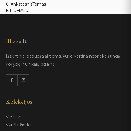
Navigacija
Ankstesnis
Tomas
Kitas
Asta
tarp
įrašų
Blizga.lt
Išskirtiniai papuošalai tiems, kurie vertina nepriekaištingą
kokybę ir unikalų dizainą.
Kolekcijos
Vestuvės
Vyriški žiedai