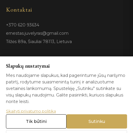
Kontaktai
+370 620 93634
ernestas.juvelyras@gmail.com
Tilžės 89a, Šiauliai 78113, Lietuva
Sertifikatai
Slapukų nustatymai
Mes naudojame slapukus, kad pagerintume jūsų naršymo
patirtį, rodytume suasmenintą turinį ir analizuotume
GIA
100%
ISO 9001
Certified
Authentic
svetainės lankomumą. Spustelėję „Sutinku" sutinkate su
visų slapukų naudojimu. Galite pasirinkti, kuriuos slapukus
norite leisti.
Skaityti privatumo politiką
Tik būtini
Sutinku
© 2026 Blizga.lt. Visos teisės saugomos. |
Privatumo politika
|