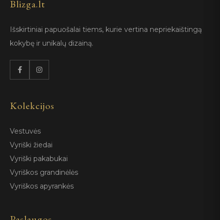
Blizga.lt
Išskirtiniai papuošalai tiems, kurie vertina nepriekaištingą
kokybę ir unikalų dizainą.
Kolekcijos
Vestuvės
Vyriški žiedai
Vyriški pakabukai
Vyriškos grandinėlės
Vyriškos apyrankės
Paslaugos