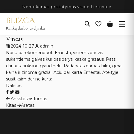
Pereiti
Nemokamas pristatymas visoje Lietuvoje
prie
turinio
Vincas
2024-10-27
admin
Noriu parekomenduoti Ernesta, visiems dar vis
sukantiems galvas kur pasidaryti kazka grazaus. Pats
dariausi auksine grandinele. Padarytas darbas laiku, gera
kaina ir zinoma graziai. Aciu dar karta Ernestai. Ateityje
susitiksim dar ne karta
Dalintis:
Navigacija
Ankstesnis
Tomas
Kitas
Aretas
tarp
įrašų