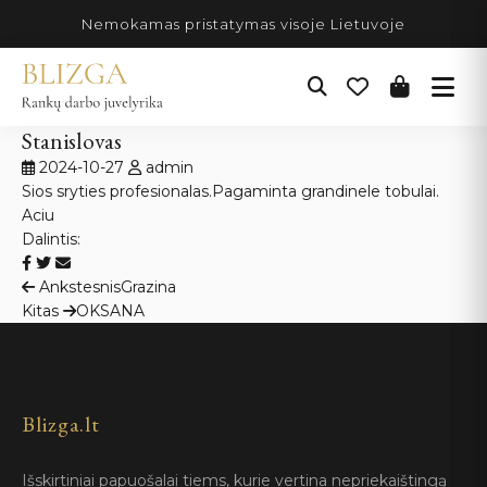
Pereiti
Nemokamas pristatymas visoje Lietuvoje
prie
turinio
Stanislovas
2024-10-27
admin
Sios sryties profesionalas.Pagaminta grandinele tobulai.
Aciu
Dalintis:
Navigacija
Ankstesnis
Grazina
Kitas
OKSANA
tarp
įrašų
Blizga.lt
Išskirtiniai papuošalai tiems, kurie vertina nepriekaištingą