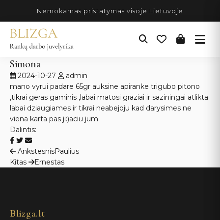
Pereiti
Nemokamas pristatymas visoje Lietuvoje
prie
turinio
Simona
2024-10-27
admin
mano vyrui padare 65gr auksine apiranke trigubo pitono
,tikrai geras gaminis ,labai matosi graziai ir saziningai atlikta
labai dziaugiames ir tikrai neabejoju kad darysimes ne
viena karta pas ji:)aciu jum
Dalintis:
Navigacija
Ankstesnis
Paulius
Kitas
Ernestas
tarp
įrašų
Blizga.lt