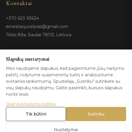
Kontaktai
+370 620 93634
ernestas.juvelyras@gmail.com
Tilžės 89a, Šiauliai 78113, Lietuva
Sertifikatai
Slapukų nustatymai
Mes naudojame slapukus, kad pagerintume jūsų naršymo
patirtį, rodytume suasmenintą turinį ir analizuotume
GIA
100%
ISO 9001
Certified
Authentic
svetainės lankomumą. Spustelėję „Sutinku" sutinkate su
visų slapukų naudojimu. Galite pasirinkti, kuriuos slapukus
norite leisti.
Skaityti privatumo politiką
Tik būtini
Sutinku
© 2026 Blizga.lt. Visos teisės saugomos. |
Privatumo politika
|
Naudojimo sąlygos
Nustatymai