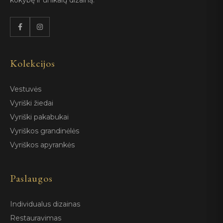
kokybę ir unikalų dizainą.
Kolekcijos
Vestuvės
Vyriški žiedai
Vyriški pakabukai
Vyriškos grandinėlės
Vyriškos apyrankės
Paslaugos
Individualus dizainas
Restauravimas