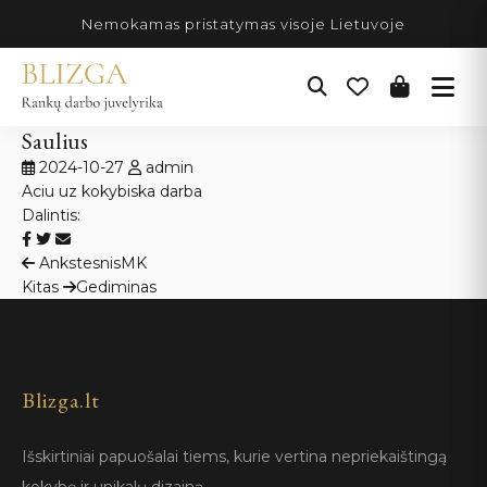
Pereiti
Nemokamas pristatymas visoje Lietuvoje
prie
turinio
Saulius
2024-10-27
admin
Aciu uz kokybiska darba
Dalintis:
Navigacija
Ankstesnis
MK
Kitas
Gediminas
tarp
įrašų
Blizga.lt
Išskirtiniai papuošalai tiems, kurie vertina nepriekaištingą