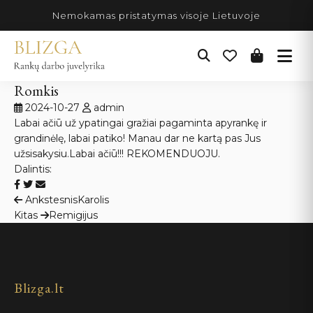
Pereiti
Nemokamas pristatymas visoje Lietuvoje
prie
turinio
Romkis
2024-10-27
admin
Labai ačiū už ypatingai gražiai pagaminta apyrankę ir
grandinėlę, labai patiko! Manau dar ne kartą pas Jus
užsisakysiu.Labai ačiū!!! REKOMENDUOJU.
Dalintis:
Navigacija
Ankstesnis
Karolis
Kitas
Remigijus
tarp
įrašų
Blizga.lt