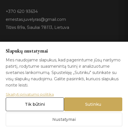
+370 620 93634
ernestas.juvelyras@gmail.com
Tilžės 89a, Šiauliai 78113, Lietuva
Sertifikatai
Slapukų nustatymai
Mes naudojame slapukus, kad pagerintume jūsų naršymo
patirtį, rodytume suasmenintą turinį ir analizuotume
GIA
100%
ISO 9001
Certified
Authentic
svetainės lankomumą. Spustelėję „Sutinku" sutinkate su
visų slapukų naudojimu. Galite pasirinkti, kuriuos slapukus
norite leisti.
Skaityti privatumo politiką
Tik būtini
Sutinku
© 2026 Blizga.lt. Visos teisės saugomos. |
Privatumo politika
|
Naudojimo sąlygos
Nustatymai