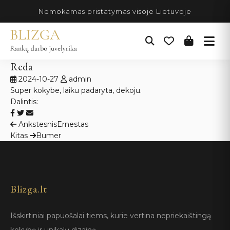
Pereiti
Nemokamas pristatymas visoje Lietuvoje
prie
turinio
Reda
2024-10-27
admin
Super kokybe, laiku padaryta, dekoju.
Dalintis:
Navigacija
Ankstesnis
Ernestas
Kitas
Bumer
tarp
įrašų
Blizga.lt
Išskirtiniai papuošalai tiems, kurie vertina nepriekaištingą