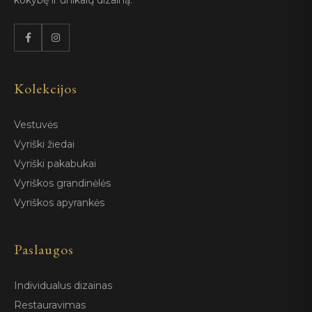
kokybę ir unikalų dizainą.
Kolekcijos
Vestuvės
Vyriški žiedai
Vyriški pakabukai
Vyriškos grandinėlės
Vyriškos apyrankės
Paslaugos
Individualus dizainas
Restauravimas