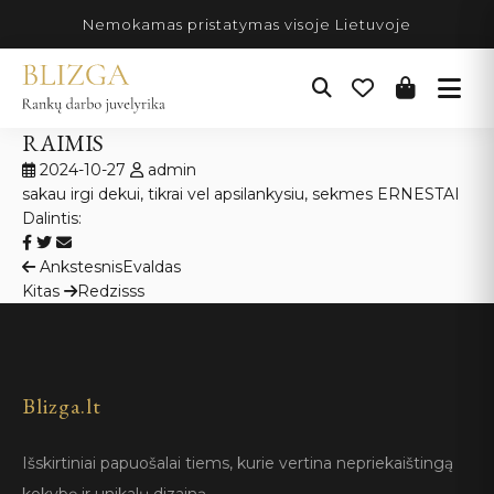
Pereiti
Nemokamas pristatymas visoje Lietuvoje
prie
turinio
RAIMIS
2024-10-27
admin
sakau irgi dekui, tikrai vel apsilankysiu, sekmes ERNESTAI
Dalintis:
Navigacija
Ankstesnis
Evaldas
Kitas
Redzisss
tarp
įrašų
Blizga.lt
Išskirtiniai papuošalai tiems, kurie vertina nepriekaištingą