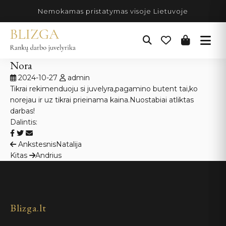
Pereiti
Nemokamas pristatymas visoje Lietuvoje
prie
turinio
Nora
2024-10-27
admin
Tikrai rekimenduoju si juvelyra,pagamino butent tai,ko
norejau ir uz tikrai prieinama kaina.Nuostabiai atliktas
darbas!
Dalintis:
Navigacija
Ankstesnis
Natalija
Kitas
Andrius
tarp
įrašų
Blizga.lt