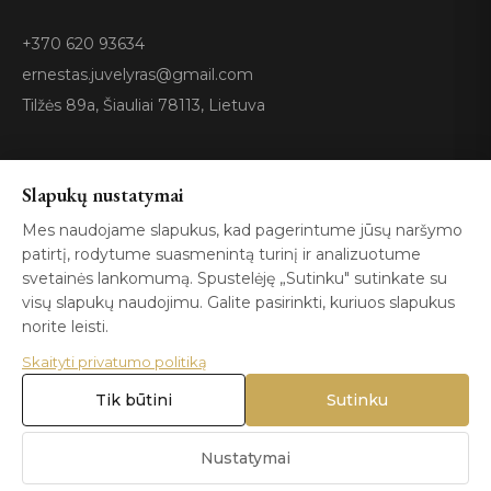
+370 620 93634
ernestas.juvelyras@gmail.com
Tilžės 89a, Šiauliai 78113, Lietuva
Sertifikatai
Slapukų nustatymai
Mes naudojame slapukus, kad pagerintume jūsų naršymo
patirtį, rodytume suasmenintą turinį ir analizuotume
GIA
100%
ISO 9001
Certified
Authentic
svetainės lankomumą. Spustelėję „Sutinku" sutinkate su
visų slapukų naudojimu. Galite pasirinkti, kuriuos slapukus
norite leisti.
Skaityti privatumo politiką
Tik būtini
Sutinku
© 2026 Blizga.lt. Visos teisės saugomos. |
Privatumo politika
|
Naudojimo sąlygos
Nustatymai