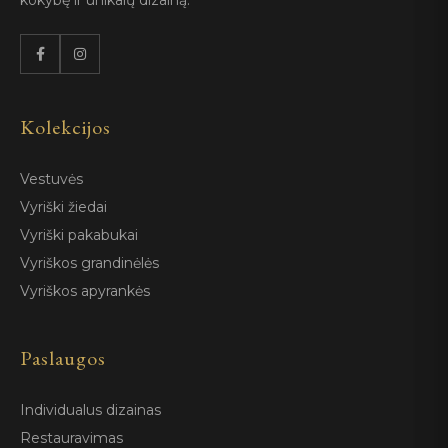
kokybę ir unikalų dizainą.
Kolekcijos
Vestuvės
Vyriški žiedai
Vyriški pakabukai
Vyriškos grandinėlės
Vyriškos apyrankės
Paslaugos
Individualus dizainas
Restauravimas