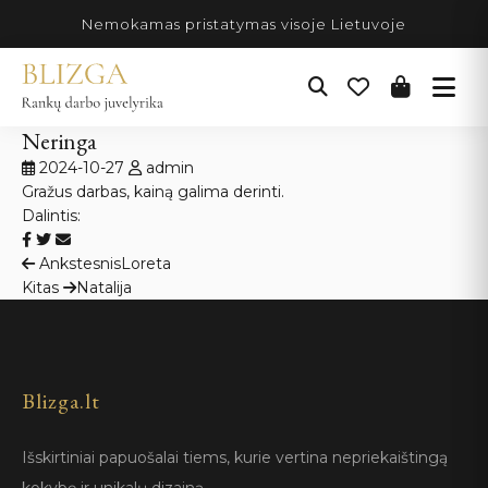
Pereiti
Nemokamas pristatymas visoje Lietuvoje
prie
turinio
Neringa
2024-10-27
admin
Gražus darbas, kainą galima derinti.
Dalintis:
Navigacija
Ankstesnis
Loreta
Kitas
Natalija
tarp
įrašų
Blizga.lt
Išskirtiniai papuošalai tiems, kurie vertina nepriekaištingą