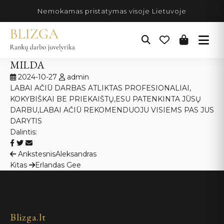
Pereiti
Nemokamas pristatymas visoje Lietuvoje
prie
turinio
MILDA
2024-10-27
admin
LABAI AČIŪ DARBAS ATLIKTAS PROFESIONALIAI,
KOKYBIŠKAI BE PRIEKAIŠTŲ,ESU PATENKINTA JŪSŲ
DARBU,LABAI AČIŪ REKOMENDUOJU VISIEMS PAS JUS
DARYTIS
Dalintis:
Navigacija
Ankstesnis
Aleksandras
Kitas
Erlandas Gee
tarp
įrašų
Blizga.lt