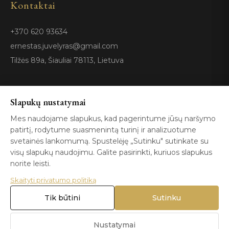
Kontaktai
+370 620 93634
ernestas.juvelyras@gmail.com
Tilžės 89a, Šiauliai 78113, Lietuva
Sertifikatai
Slapukų nustatymai
Mes naudojame slapukus, kad pagerintume jūsų naršymo
patirtį, rodytume suasmenintą turinį ir analizuotume
GIA
100%
ISO 9001
Certified
Authentic
svetainės lankomumą. Spustelėję „Sutinku" sutinkate su
visų slapukų naudojimu. Galite pasirinkti, kuriuos slapukus
norite leisti.
Skaityti privatumo politiką
Tik būtini
Sutinku
© 2026 Blizga.lt. Visos teisės saugomos. |
Privatumo politika
|
Naudojimo sąlygos
Nustatymai