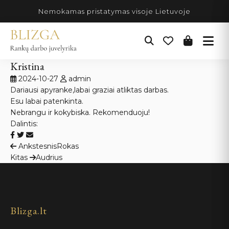
Pereiti
Nemokamas pristatymas visoje Lietuvoje
prie
turinio
Kristina
2024-10-27
admin
Dariausi apyranke,labai graziai atliktas darbas.
Esu labai patenkinta.
Nebrangu ir kokybiska. Rekomenduoju!
Dalintis:
Navigacija
Ankstesnis
Rokas
Kitas
Audrius
tarp
įrašų
Blizga.lt