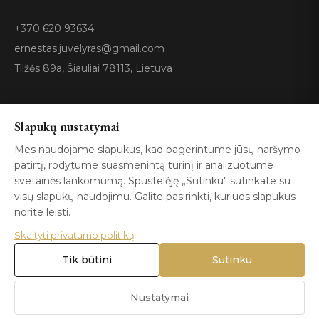
+370 620 93634
ernestas.juvelyras@gmail.com
Tilžės 89a, Šiauliai 78113, Lietuva
Sertifikatai
Slapukų nustatymai
Mes naudojame slapukus, kad pagerintume jūsų naršymo
patirtį, rodytume suasmenintą turinį ir analizuotume
GIA
100%
ISO 9001
Certified
Authentic
svetainės lankomumą. Spustelėję „Sutinku" sutinkate su
visų slapukų naudojimu. Galite pasirinkti, kuriuos slapukus
norite leisti.
Skaityti privatumo politiką
Tik būtini
Sutinku
© 2026 Blizga.lt. Visos teisės saugomos. |
Privatumo politika
|
Naudojimo sąlygos
Nustatymai