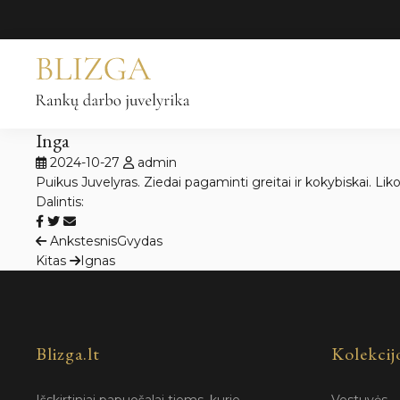
Pereiti
prie
turinio
Inga
2024-10-27
admin
Puikus Juvelyras. Ziedai pagaminti greitai ir kokybiskai. L
Dalintis:
Navigacija
Ankstesnis
Gvydas
Kitas
Ignas
tarp
įrašų
Blizga.lt
Kolekcij