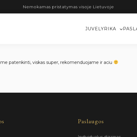
Nemokamas pristatymas visoje Lietuvoje
JUVELYRIKA
PASL
ikome patenkinti, viskas super, rekomenduojame ir aciu
os
Paslaugos