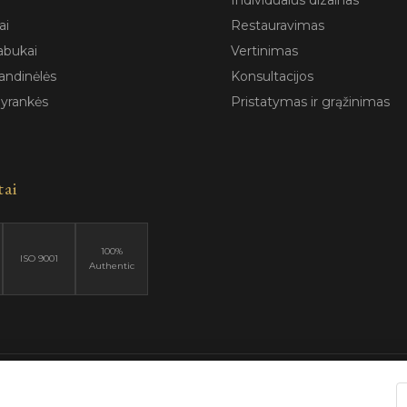
Individualus dizainas
ai
Restauravimas
abukai
Vertinimas
andinėlės
Konsultacijos
pyrankės
Pristatymas ir grąžinimas
tai
100%
ISO 9001
Authentic
6 Blizga.lt. Visos teisės saugomos. |
Privatumo politika
|
Naudojimo są