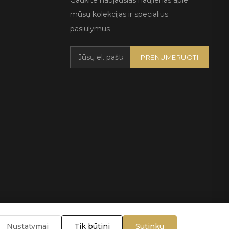
Gaukite naujausias naujienas apie
mūsų kolekcijas ir specialius
pasiūlymus
PRENUMERUOTI
lygos
Nustatymai
Tik būtini
Sutinku