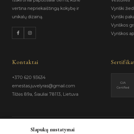
Išskirtiniai papuošalai tiems, kurie
Vestuvės
vertina nepriekaištingą kokybę ir
Vyriški žied
unikalų dizainą.
Vyriški pak
Vyriškos gr
Vyriškos a
Kontaktai
Sertifika
+370 620 93634
GIA
ernestas.juvelyras@gmail.com
Certified
Tilžės 89a, Šiauliai 78113, Lietuva
Slapukų nustatymai
© 202